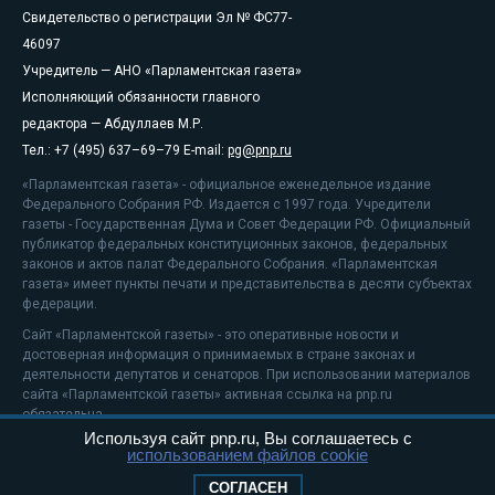
Свидетельство о регистрации Эл № ФС77-
46097
Учредитель — АНО «Парламентская газета»
Исполняющий обязанности главного
редактора — Абдуллаев М.Р.
Тел.: +7 (495) 637–69–79 E-mail:
pg@pnp.ru
«Парламентская газета» - официальное еженедельное издание
Федерального Собрания РФ. Издается с 1997 года. Учредители
газеты - Государственная Дума и Совет Федерации РФ. Официальный
публикатор федеральных конституционных законов, федеральных
законов и актов палат Федерального Собрания. «Парламентская
газета» имеет пункты печати и представительства в десяти субъектах
федерации.
Сайт «Парламентской газеты» - это оперативные новости и
достоверная информация о принимаемых в стране законах и
деятельности депутатов и сенаторов. При использовании материалов
сайта «Парламентской газеты» активная ссылка на pnp.ru
обязательна.
Используя сайт pnp.ru, Вы соглашаетесь с
На информационном ресурсе применяются
рекомендательные
использованием файлов cookie
технологии
Положение о защите персональных данных
СОГЛАСЕН