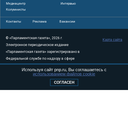
Медиацентр
Интервью
Колумнисты
Контакты
Реклама
Вакансии
© «Парламентская газета», 2026 г.
Карта сайта
Электронное периодическое издание
«Парламентская газета» зарегистрировано в
Федеральной службе по надзору в сфере
связи, информационных технологий и
Используя сайт pnp.ru, Вы соглашаетесь с
массовых коммуникаций (Роскомнадзор) 05
использованием файлов cookie
августа 2011 года. 18+
СОГЛАСЕН
Свидетельство о регистрации Эл № ФС77-
46097
Учредитель — АНО «Парламентская газета»
Исполняющий обязанности главного
редактора — Абдуллаев М.Р.
Тел.: +7 (495) 637–69–79 E-mail:
pg@pnp.ru