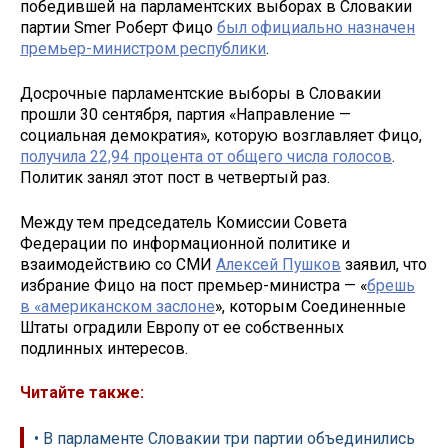
победившей на парламентских выборах в Словакии
партии Smer Роберт Фицо
был официально назначен
премьер-министром республики
.
Досрочные парламентские выборы в Словакии
прошли 30 сентября, партия «Направление —
социальная демократия», которую возглавляет Фицо,
получила 22,94 процента от общего числа голосов
.
Политик занял этот пост в четвертый раз.
Между тем председатель Комиссии Совета
Федерации по информационной политике и
взаимодействию со СМИ
Алексей Пушков
заявил, что
избрание Фицо на пост премьер-министра — «
брешь
в «американском заслоне
», которым Соединенные
Штаты оградили Европу от ее собственных
подлинных интересов.
Читайте также:
• В парламенте Словакии три партии объединились