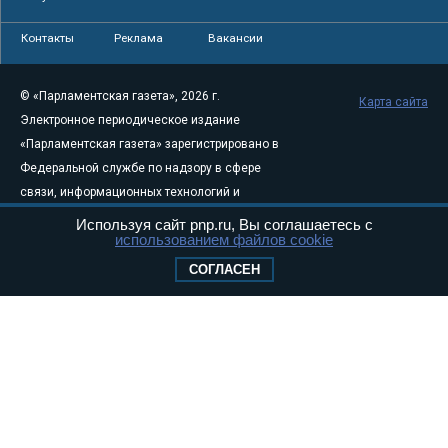
Контакты
Реклама
Вакансии
© «Парламентская газета», 2026 г.
Карта сайта
Электронное периодическое издание
«Парламентская газета» зарегистрировано в
Федеральной службе по надзору в сфере
связи, информационных технологий и
массовых коммуникаций (Роскомнадзор) 05
Используя сайт pnp.ru, Вы соглашаетесь с
использованием файлов cookie
августа 2011 года. 18+
Свидетельство о регистрации Эл № ФС77-
СОГЛАСЕН
46097
Учредитель — АНО «Парламентская газета»
Исполняющий обязанности главного
редактора — Абдуллаев М.Р.
Тел.: +7 (495) 637–69–79 E-mail:
pg@pnp.ru
«Парламентская газета» - официальное еженедельное издание
Федерального Собрания РФ. Издается с 1997 года. Учредители