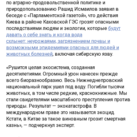
по аграрно-продовольственной политике и
природопользованию Рашид Исмаилов заявил в
беседе с «Парламентской газетой», что действия
Киева в районе Каховской ГЭС грозят опасными
последствиями людям и экологии, которые
будут
давать о себе знать и когда вода
схлынет: неурожаями, загрязнением почвы и
возможными эпидемиями опасных для людей и
животных болезней
, включая сибирскую язву.
«Рушится целая экосистема, созданная
десятилетиями. Огромный урон нанесен прежде
всего биоразнообразию. Весь Нижнеднепровский
национальный парк ушел под воду. Погибли тысячи
животных, в том числе редкие, краснокнижные. Мы
стали свидетелями масштабного преступления против
природы. Результат — экокатастрофа. В
международном праве это называется экоцид.
Кстати, в Китае за такое виновным грозит смертная
казнь», — подчеркнул эксперт.