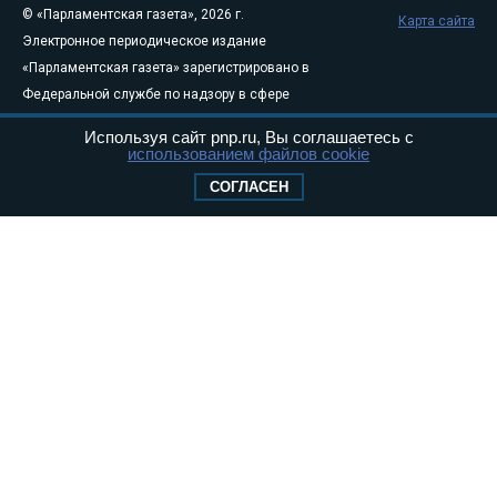
© «Парламентская газета», 2026 г.
Карта сайта
Электронное периодическое издание
«Парламентская газета» зарегистрировано в
Федеральной службе по надзору в сфере
связи, информационных технологий и
Используя сайт pnp.ru, Вы соглашаетесь с
массовых коммуникаций (Роскомнадзор) 05
использованием файлов cookie
августа 2011 года. 18+
СОГЛАСЕН
Свидетельство о регистрации Эл № ФС77-
46097
Учредитель — АНО «Парламентская газета»
Исполняющий обязанности главного
редактора — Абдуллаев М.Р.
Тел.: +7 (495) 637–69–79 E-mail:
pg@pnp.ru
«Парламентская газета» - официальное еженедельное издание
Федерального Собрания РФ. Издается с 1997 года. Учредители
газеты - Государственная Дума и Совет Федерации РФ. Официальный
публикатор федеральных конституционных законов, федеральных
законов и актов палат Федерального Собрания. «Парламентская
газета» имеет пункты печати и представительства в десяти субъектах
федерации.