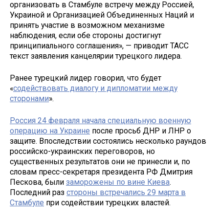
организовать в Стамбуле встречу между Россией,
Украиной и Организацией Объединенных Наций и
принять участие в возможном механизме
наблюдения, если обе стороны достигнут
принципиального соглашения», — приводит ТАСС
текст заявления канцелярии турецкого лидера.
Ранее турецкий лидер говорил, что будет
«
содействовать диалогу и дипломатии между
сторонами
».
Россия 24 февраля начала специальную военную
операцию на Украине
после просьб ДНР и ЛНР о
защите. Впоследствии состоялись несколько раундов
российско-украинских переговоров, но
существенных результатов они не принесли и, по
словам пресс-секретаря президента РФ Дмитрия
Пескова, были
заморожены по вине Киева
.
Последний раз
стороны встречались 29 марта в
Стамбуле
при содействии турецких властей.