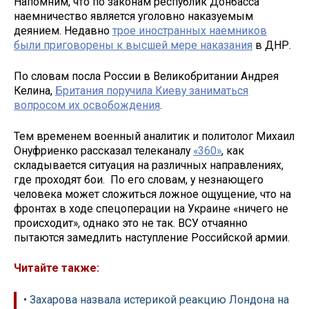
Напомним, что по законам республик Донбасса
наемничество является уголовно наказуемым
деянием. Недавно
трое иностранных наемников
были приговорены к высшей мере наказания
в ДНР.
По словам посла России в Великобритании Андрея
Келина,
Британия поручила Киеву заниматься
вопросом их освобождения
.
Тем временем военный аналитик и политолог Михаил
Онуфриенко рассказал телеканалу
«360»
, как
складывается ситуация на различных направлениях,
где проходят бои. По его словам, у незнающего
человека может сложиться ложное ощущение, что на
фронтах в ходе спецоперации на Украине «ничего не
происходит», однако это не так. ВСУ отчаянно
пытаются замедлить наступление Российской армии.
Читайте также:
• Захарова назвала истерикой реакцию Лондона на