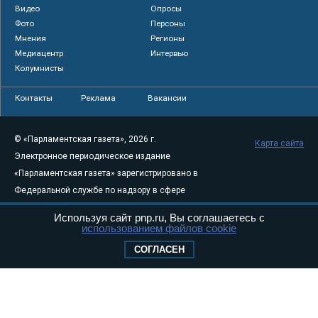
Видео
Опросы
Фото
Персоны
Мнения
Регионы
Медиацентр
Интервью
Колумнисты
Контакты
Реклама
Вакансии
© «Парламентская газета», 2026 г.
Карта сайта
Электронное периодическое издание
«Парламентская газета» зарегистрировано в
Федеральной службе по надзору в сфере
связи, информационных технологий и
Используя сайт pnp.ru, Вы соглашаетесь с
массовых коммуникаций (Роскомнадзор) 05
использованием файлов cookie
августа 2011 года. 18+
СОГЛАСЕН
Свидетельство о регистрации Эл № ФС77-
46097
Учредитель — АНО «Парламентская газета»
Исполняющий обязанности главного