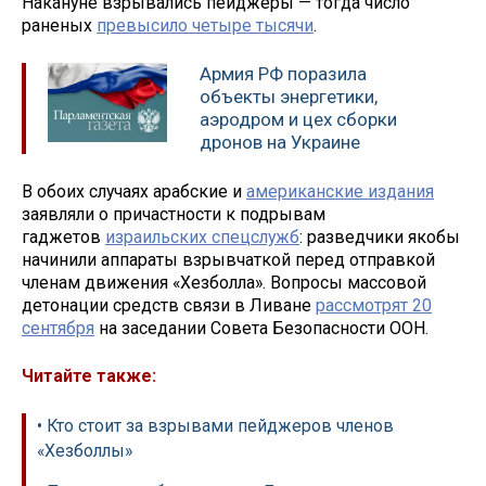
Накануне взрывались пейджеры — тогда число
раненых
превысило четыре тысячи
.
Армия РФ поразила
объекты энергетики,
аэродром и цех сборки
дронов на Украине
В обоих случаях арабские и
американские издания
заявляли о причастности к подрывам
гаджетов
израильских спецслужб
: разведчики якобы
начинили аппараты взрывчаткой перед отправкой
членам движения «Хезболла». Вопросы массовой
детонации средств связи в Ливане
рассмотрят 20
сентября
на заседании Совета Безопасности ООН.
Читайте также:
• Кто стоит за взрывами пейджеров членов
«Хезболлы»