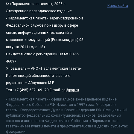
© «Парламентская газета», 2026 г.
Карта сайта
Электронное периодическое издание
«Парламентская газета» зарегистрировано в
Федеральной службе по надзору в сфере
связи, информационных технологий и
массовых коммуникаций (Роскомнадзор) 05
августа 2011 года. 18+
Свидетельство о регистрации Эл № ФС77-
46097
Учредитель — АНО «Парламентская газета»
Исполняющий обязанности главного
редактора — Абдуллаев М.Р.
Тел.: +7 (495) 637–69–79 E-mail:
pg@pnp.ru
«Парламентская газета» - официальное еженедельное издание
Федерального Собрания РФ. Издается с 1997 года. Учредители
газеты - Государственная Дума и Совет Федерации РФ. Официальный
публикатор федеральных конституционных законов, федеральных
законов и актов палат Федерального Собрания. «Парламентская
газета» имеет пункты печати и представительства в десяти субъектах
федерации.