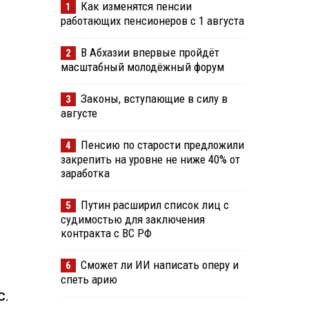
Как изменятся пенсии
1
работающих пенсионеров с 1 августа
В Абхазии впервые пройдёт
2
масштабный молодёжный форум
Законы, вступающие в силу в
3
августе
Пенсию по старости предложили
4
закрепить на уровне не ниже 40% от
заработка
Путин расширил список лиц с
5
судимостью для заключения
контракта с ВС РФ
Сможет ли ИИ написать оперу и
6
спеть арию
С.