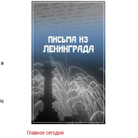
 в
иц
Главное сегодня