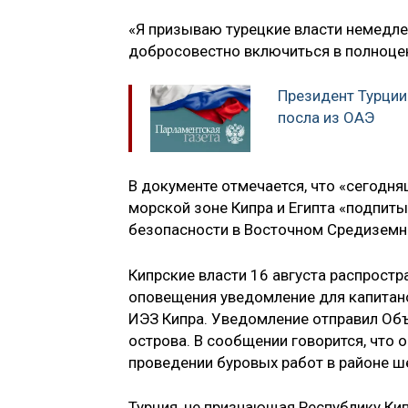
«Я призываю турецкие власти немедле
добросовестно включиться в полноцен
Президент Турции
посла из ОАЭ
В документе отмечается, что «сегодня
морской зоне Кипра и Египта «подпит
безопасности в Восточном Средиземн
Кипрские власти 16 августа распрост
оповещения уведомление для капитан
ИЭЗ Кипра. Уведомление отправил Об
острова. В сообщении говорится, что 
проведении буровых работ в районе ше
Турция, не признающая Республику Кип