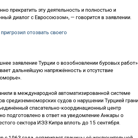
нно прекратить эту деятельность и полностью и
ный диалог с Евросоюзом», — говорится в заявлении.
 пригрозил отозвать своего
шнее заявление Турции о возобновлении буровых работ»
ывает дальнейшую напряжённость и отсутствие
оморье».
ранили в международной автоматизированной системе
ов средиземноморских судов о нарушении Турцией гран
ъединённый спасательно-координационный центр
оно подготовлено в ответ на уведомление Анкары о
стого сектора ИЭЗ Кипра вплоть до 15 сентября.
р с 1963 года, оспаривает границы её исключительной