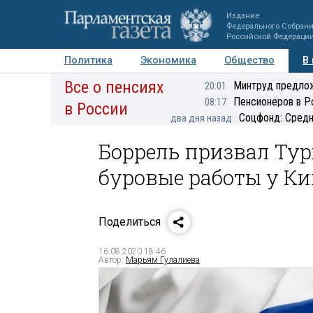
Издание
Федерального Собран
Российской Федераци
Политика
Экономика
Общество
В
Все о пенсиях
Фото
Авторы
Персоны
Мнения
Регионы
Минтруд предлож
20:01
Пенсионеров в Р
08:17
в России
Соцфонд: Средн
два дня назад
Боррель призвал Ту
буровые работы у К
Поделиться
16.08.2020 18:46
Автор:
Марьям Гулалиева