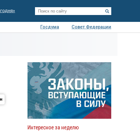
егодня»
Госдума
Совет Федерации
я
Авто
Недвижимость
Технологии
иза
Интересное за неделю