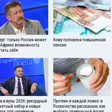
ерт: только Россия может
Кому положена повышенная
 Африке возможность
пенсия
тить себя
м в вузы 2026: рекордный
Протеин в каждой ложке: в
етный набор и новые
Роскачестве рассказали, как
ила для целевиков
выбрать правильный йогурт