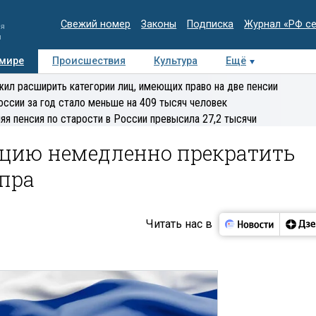
Свежий номер
Законы
Подписка
Журнал «РФ с
ия
и
 мире
Происшествия
Культура
Ещё
Медиацентр
Интервью
Колумнисты
Делова
ил расширить категории лиц, имеющих право на две пенсии
эксперт
оссии за год стало меньше на 409 тысяч человек
яя пенсия по старости в России превысила 27,2 тысячи
рцию немедленно прекратить
ипра
Читать нас в