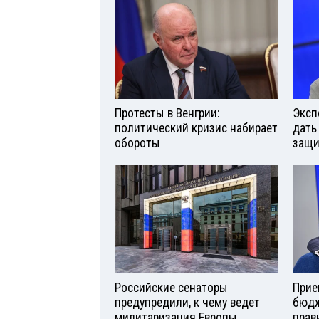
Протесты в Венгрии:
Эксп
политический кризис набирает
дать
обороты
защи
Российские сенаторы
Прие
предупредили, к чему ведет
бюдж
милитаризация Европы
прав