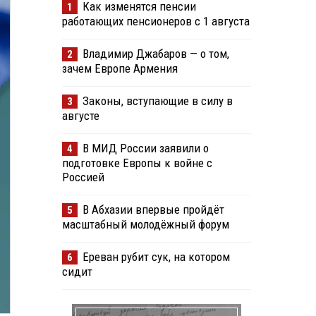
Как изменятся пенсии
1
работающих пенсионеров с 1 августа
Владимир Джабаров — о том,
2
зачем Европе Армения
Законы, вступающие в силу в
3
августе
В МИД России заявили о
4
подготовке Европы к войне с
Россией
В Абхазии впервые пройдёт
5
масштабный молодёжный форум
Ереван рубит сук, на котором
6
сидит