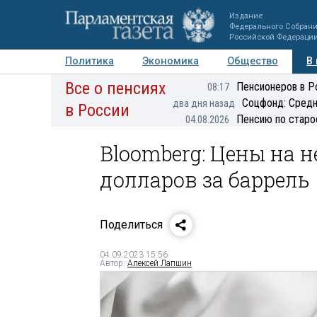
Издание
Федерального Собран
Российской Федераци
Политика
Экономика
Общество
В
Все о пенсиях
Фото
Авторы
Персоны
Мнения
Регионы
Пенсионеров в Р
08:17
Соцфонд: Средн
два дня назад
в России
Пенсию по старо
04.08.2026
Bloomberg: Цены на н
долларов за баррель
Поделиться
04.09.2023 15:56
Автор:
Алексей Лапшин