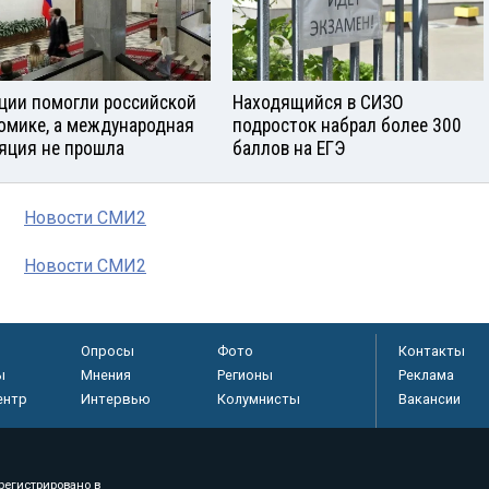
ции помогли российской
Находящийся в СИЗО
омике, а международная
подросток набрал более 300
яция не прошла
баллов на ЕГЭ
Новости СМИ2
Новости СМИ2
Опросы
Фото
Контакты
ы
Мнения
Регионы
Реклама
ентр
Интервью
Колумнисты
Вакансии
регистрировано в