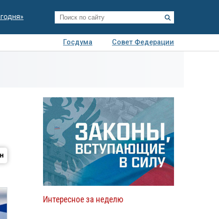
егодня»
Госдума
Совет Федерации
я
Авто
Недвижимость
Технологии
иза
Интересное за неделю