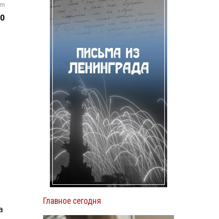
om
00
Главное сегодня
а