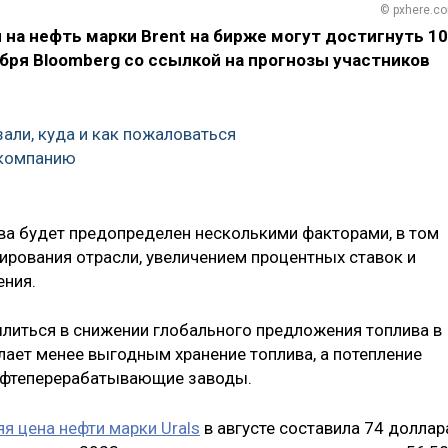
© pxhere.c
на нефть марки Brent на бирже могут достигнуть 1
ября Bloomberg со ссылкой на прогнозы участников
зали, куда и как пожаловаться
компанию
ива будет предопределен несколькими факторами, в том
рования отрасли, увеличением процентных ставок и
ения.
литься в снижении глобального предложения топлива в
лает менее выгодным хранение топлива, а потепление
нефтеперерабатывающие заводы.
я цена нефти марки Urals
в августе составила 74 доллар