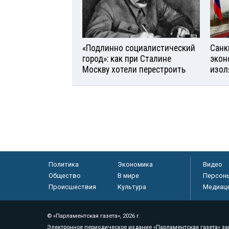
«Подлинно социалистический
Санк
город»: как при Сталине
экон
Москву хотели перестроить
изол
Политика
Экономика
Видео
Общество
В мире
Персон
Происшествия
Культура
Медиац
© «Парламентская газета», 2026 г.
Электронное периодическое издание «Парламентская газета» за