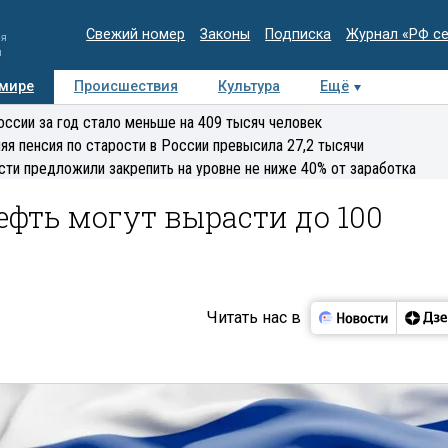
Свежий номер
Законы
Подписка
Журнал «РФ с
ия
и
 мире
Происшествия
Культура
Ещё
Медиацентр
Интервью
Колумнисты
Делова
оссии за год стало меньше на 409 тысяч человек
эксперт
яя пенсия по старости в России превысила 27,2 тысячи
сти предложили закрепить на уровне не ниже 40% от заработка
ефть могут вырасти до 100
Читать нас в