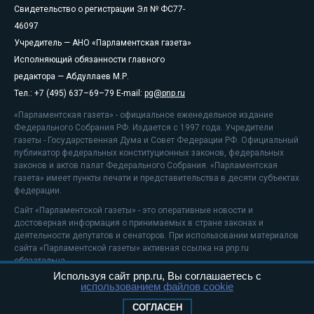
Свидетельство о регистрации Эл № ФС77-
46097
Учредитель — АНО «Парламентская газета»
Исполняющий обязанности главного
редактора — Абдуллаев М.Р.
Тел.: +7 (495) 637–69–79 E-mail:
pg@pnp.ru
«Парламентская газета» - официальное еженедельное издание
Федерального Собрания РФ. Издается с 1997 года. Учредители
газеты - Государственная Дума и Совет Федерации РФ. Официальный
публикатор федеральных конституционных законов, федеральных
законов и актов палат Федерального Собрания. «Парламентская
газета» имеет пункты печати и представительства в десяти субъектах
федерации.
Сайт «Парламентской газеты» - это оперативные новости и
достоверная информация о принимаемых в стране законах и
деятельности депутатов и сенаторов. При использовании материалов
сайта «Парламентской газеты» активная ссылка на pnp.ru
обязательна.
Используя сайт pnp.ru, Вы соглашаетесь с
На информационном ресурсе применяются
рекомендательные
использованием файлов cookie
технологии
Положение о защите персональных данных
СОГЛАСЕН