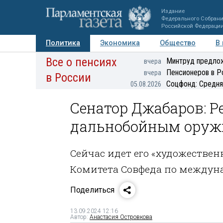
Издание
Федерального Собран
Российской Федераци
Политика
Экономика
Общество
В
Все о пенсиях
Фото
Авторы
Персоны
Мнения
Регионы
Минтруд предлож
вчера
Пенсионеров в Р
вчера
в России
Соцфонд: Средня
05.08.2026
Сенатор Джабаров: Р
дальнобойным оруж
Сейчас идет его «художествен
Комитета Совфеда по между
Поделиться
13.09.2024 12:16
Автор:
Анастасия Островкова