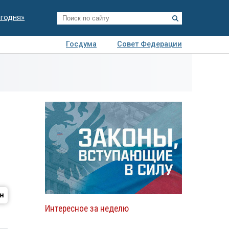
егодня»
Госдума
Совет Федерации
я
Авто
Недвижимость
Технологии
иза
Интересное за неделю