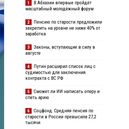
В Абхазии впервые пройдёт
1
масштабный молодёжный форум
Пенсию по старости предложили
2
закрепить на уровне не ниже 40% от
заработка
Законы, вступающие в силу в
3
августе
Путин расширил список лиц с
4
судимостью для заключения
контракта с ВС РФ
Сможет ли ИИ написать оперу и
5
спеть арию
Соцфонд: Средняя пенсия по
6
старости в России превысила 27,2
тысячи