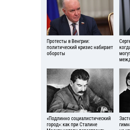
Протесты в Венгрии:
Серг
политический кризис набирает
когд
обороты
могу
межд
«Подлинно социалистический
Заст
город»: как при Сталине
гимн