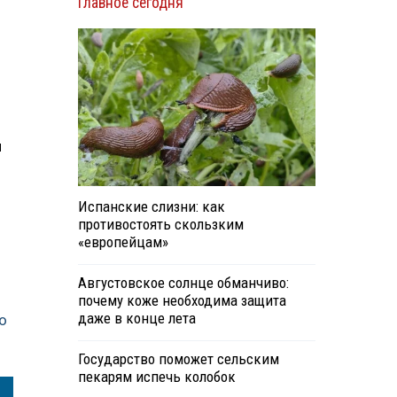
Главное сегодня
я
Испанские слизни: как
противостоять скользким
«европейцам»
Августовское солнце обманчиво:
почему коже необходима защита
даже в конце лета
о
Государство поможет сельским
пекарям испечь колобок