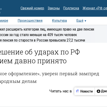
Свежий номер
Законы
Подписка
Журнал «РФ с
ия
и
 мире
Происшествия
Культура
Ещё
Медиацентр
Интервью
Колумнисты
Делова
ил расширить категории лиц, имеющих право на две пенсии
эксперт
оссии за год стало меньше на 409 тысяч человек
я пенсия по старости в России превысила 27,2 тысячи
ешение об ударах по РФ
ием давно принято
ное оформление», уверен первый зампред
народным делам
Читать нас в