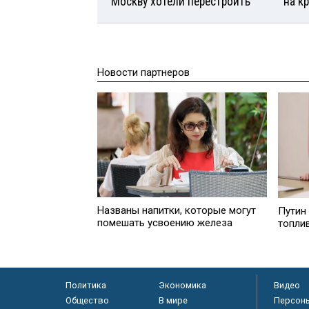
Москву хотели перестроить
на к
Новости партнеров
Названы напитки, которые могут
Путин
помешать усвоению железа
топли
Политика
Экономика
Видео
Общество
В мире
Персон