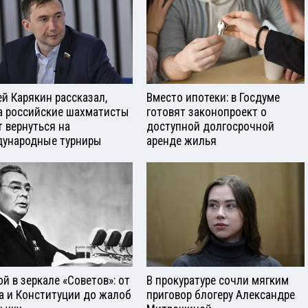
ей Карякин рассказал,
Вместо ипотеки: в Госдуме
а российские шахматисты
готовят законопроект о
т вернуться на
доступной долгосрочной
ународные турниры
аренде жилья
ой в зеркале «Советов»: от
В прокуратуре сочли мягким
а и Конституции до жалоб
приговор блогеру Александре