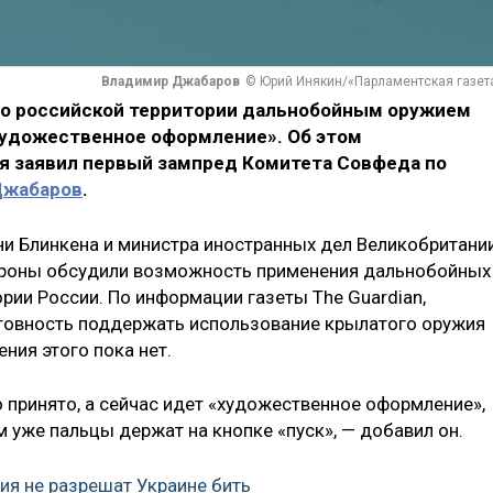
Владимир Джабаров
© Юрий Инякин/«Парламентская газет
по российской территории дальнобойным оружием
«художественное оформление». Об этом
ря заявил первый зампред Комитета Совфеда по
Джабаров
.
ни Блинкена и министра иностранных дел Великобритани
ороны обсудили возможность применения дальнобойных
ории России. По информации газеты The Guardian,
отовность поддержать использование крылатого оружия
ния этого пока нет.
принято, а сейчас идет «художественное оформление»,
м уже пальцы держат на кнопке «пуск», — добавил он.
ния не разрешат Украине бить