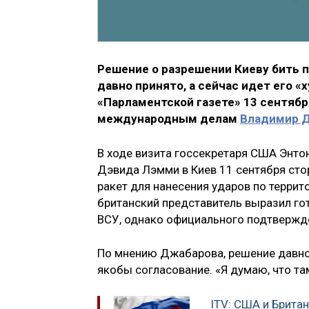
Решение о разрешении Киеву бить 
давно принято, а сейчас идет его 
«Парламентской газете» 13 сентяб
международным делам
Владимир 
В ходе визита госсекретаря США Энто
Дэвида Лэмми в Киев 11 сентября ст
ракет для нанесения ударов по террит
британский представитель выразил г
ВСУ, однако официального подтвержде
По мнению Джабарова, решение давно 
якобы согласование. «Я думаю, что та
ITV: США и Брита