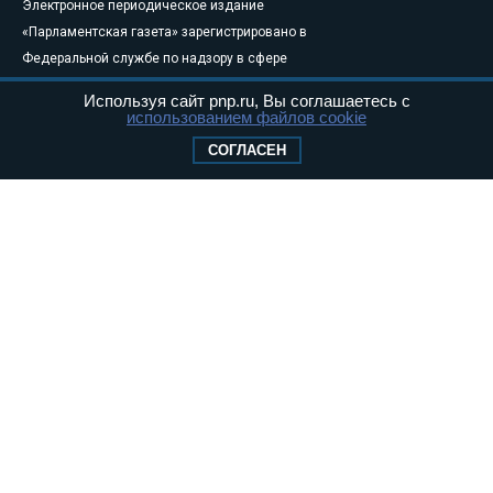
Электронное периодическое издание
«Парламентская газета» зарегистрировано в
Федеральной службе по надзору в сфере
связи, информационных технологий и
Используя сайт pnp.ru, Вы соглашаетесь с
массовых коммуникаций (Роскомнадзор) 05
использованием файлов cookie
августа 2011 года. 18+
СОГЛАСЕН
Свидетельство о регистрации Эл № ФС77-
46097
Учредитель — АНО «Парламентская газета»
Исполняющий обязанности главного
редактора — Абдуллаев М.Р.
Тел.: +7 (495) 637–69–79 E-mail:
pg@pnp.ru
«Парламентская газета» - официальное еженедельное издание
Федерального Собрания РФ. Издается с 1997 года. Учредители
газеты - Государственная Дума и Совет Федерации РФ. Официальный
публикатор федеральных конституционных законов, федеральных
законов и актов палат Федерального Собрания. «Парламентская
газета» имеет пункты печати и представительства в десяти субъектах
федерации.
Сайт «Парламентской газеты» - это оперативные новости и