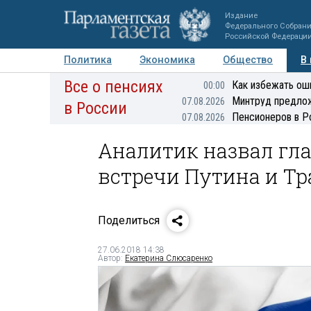
Издание
Федерального Собран
Российской Федераци
Политика
Экономика
Общество
В
Все о пенсиях
Фото
Авторы
Персоны
Мнения
Регионы
Как избежать ош
00:00
Минтруд предлож
07.08.2026
в России
Пенсионеров в Р
07.08.2026
Аналитик назвал гл
встречи Путина и Т
Поделиться
27.06.2018 14:38
Автор:
Екатерина Слюсаренко