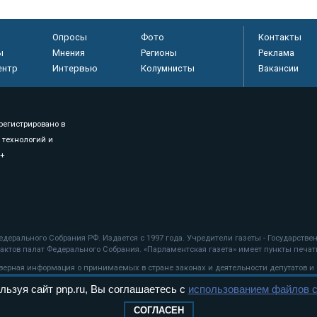
Опросы
Фото
Контакты
ы
Мнения
Регионы
Реклама
ентр
Интервью
Колумнисты
Вакансии
регистрировано в
 технологий и
8+
.
дерального Собрания РФ. Издается с 1997 года. Учредители газеты - Государств
ктов палат Федерального Собрания. «Парламентская газета» имеет пункты печати
оверная информация о принимаемых в стране законах и деятельности депутатов и
льзуя сайт pnp.ru, Вы соглашаетесь с
использованием файлов c
ехнологии
СОГЛАСЕН