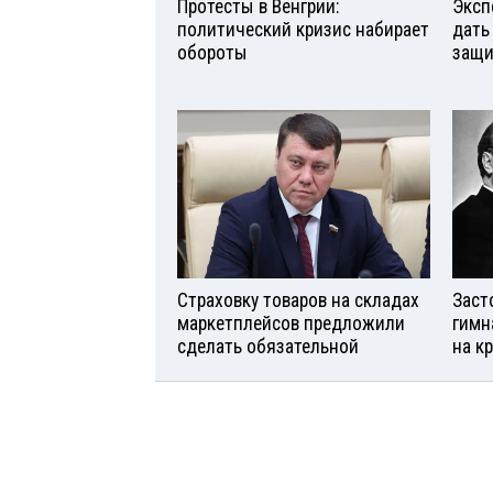
Протесты в Венгрии:
Эксп
политический кризис набирает
дать
обороты
защи
Страховку товаров на складах
Заст
маркетплейсов предложили
гимн
сделать обязательной
на к