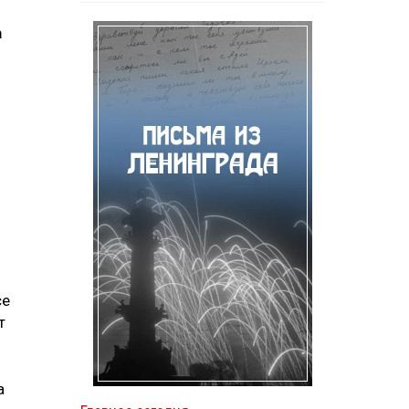
а
се
т
а