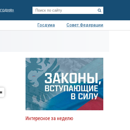
егодня»
Госдума
Совет Федерации
я
Авто
Недвижимость
Технологии
иза
Интересное за неделю