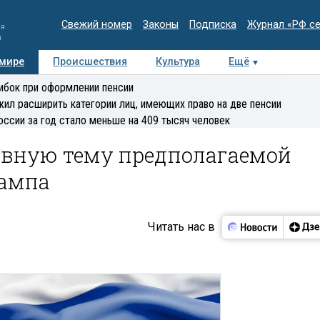
Свежий номер
Законы
Подписка
Журнал «РФ с
ия
и
 мире
Происшествия
Культура
Ещё
Медиацентр
Интервью
Колумнисты
Делова
ибок при оформлении пенсии
эксперт
ил расширить категории лиц, имеющих право на две пенсии
оссии за год стало меньше на 409 тысяч человек
авную тему предполагаемой
рампа
Читать нас в