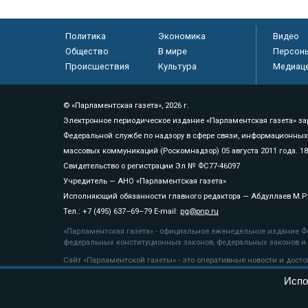
Политика
Экономика
Видео
Общество
В мире
Персон
Происшествия
Культура
Медиац
© «Парламентская газета», 2026 г.
Электронное периодическое издание «Парламентская газета» за
Федеральной службе по надзору в сфере связи, информационных
массовых коммуникаций (Роскомнадзор) 05 августа 2011 года. 1
Свидетельство о регистрации Эл № ФС77-46097
Учредитель — АНО «Парламентская газета»
Исполняющий обязанности главного редактора — Абдуллаев М.Р
Тел.: +7 (495) 637–69–79 E-mail:
pg@pnp.ru
«Парламентская газета» - официальное еженедельное издание Фе
федеральных конституционных законов, федеральных законов и а
Сайт «Парламентской газеты» - это оперативные новости и дост
«Парламентской газеты» активная ссылка на pnp.ru обязательна.
Испо
На информационном ресурсе применяются
рекомендательные т
Положение о защите персональных данных