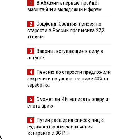
В Абхазии впервые пройдёт
1
масштабный молодёжный форум
Соцфонд: Средняя пенсия по
2
старости в России превысила 27,2
тысячи
Законы, вступающие в силу в
3
августе
Пенсию по старости предложили
4
закрепить на уровне не ниже 40% от
заработка
Сможет ли ИИ написать оперу и
5
спеть арию
Путин расширил список лиц с
6
судимостью для заключения
контракта с ВС РФ
,