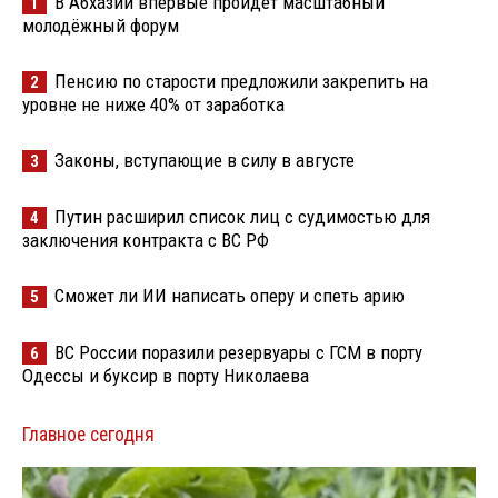
В Абхазии впервые пройдёт масштабный
1
молодёжный форум
Пенсию по старости предложили закрепить на
2
уровне не ниже 40% от заработка
Законы, вступающие в силу в августе
3
Путин расширил список лиц с судимостью для
4
заключения контракта с ВС РФ
Сможет ли ИИ написать оперу и спеть арию
5
ВС России поразили резервуары с ГСМ в порту
6
Одессы и буксир в порту Николаева
Главное сегодня