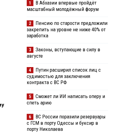
В Абхазии впервые пройдёт
1
масштабный молодёжный форум
Пенсию по старости предложили
2
закрепить на уровне не ниже 40% от
заработка
Законы, вступающие в силу в
3
августе
Путин расширил список лиц с
4
судимостью для заключения
контракта с ВС РФ
Сможет ли ИИ написать оперу и
5
спеть арию
му
ВС России поразили резервуары
6
с ГСМ в порту Одессы и буксир в
порту Николаева