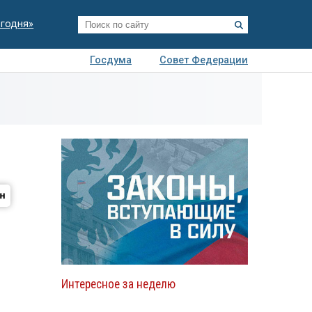
егодня»
Госдума
Совет Федерации
я
Авто
Недвижимость
Технологии
иза
Интересное за неделю