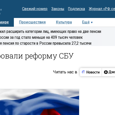
Свежий номер
Законы
Подписка
Журнал «РФ с
ия
и
 мире
Происшествия
Культура
Ещё
Медиацентр
Интервью
Колумнисты
Делова
ил расширить категории лиц, имеющих право на две пенсии
эксперт
оссии за год стало меньше на 409 тысяч человек
я пенсия по старости в России превысила 27,2 тысячи
ровали реформу СБУ
Читать нас в