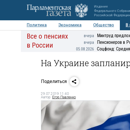
Издание
Федерального Собран
Российской Федераци
Политика
Экономика
Общество
В
Все о пенсиях
Фото
Авторы
Персоны
Мнения
Регионы
Минтруд предлож
вчера
Пенсионеров в Р
вчера
в России
Соцфонд: Средня
05.08.2026
На Украине заплани
Поделиться
29.07.2019 11:40
Автор:
Егор Павленко