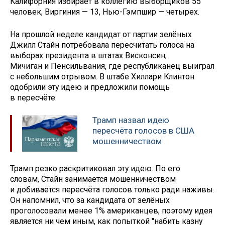
Калифорния избирает в коллегию выборщиков 55
человек, Виргиния — 13, Нью-Гэмпшир — четырех.
На прошлой неделе кандидат от партии зелёных
Джилл Стайн потребовала пересчитать голоса на
выборах президента в штатах Висконсин,
Мичиган и Пенсильвания, где республиканец выиграл
с небольшим отрывом. В штабе Хиллари Клинтон
одобрили эту идею и предложили помощь
в пересчёте.
Трамп назвал идею
пересчёта голосов в США
мошенничеством
Трамп резко раскритиковал эту идею. По его
словам, Стайн занимается мошенничеством
и добивается пересчёта голосов только ради наживы.
Он напомнил, что за кандидата от зелёных
проголосовали менее 1% американцев, поэтому идея
является ни чем иным, как попыткой "набить казну