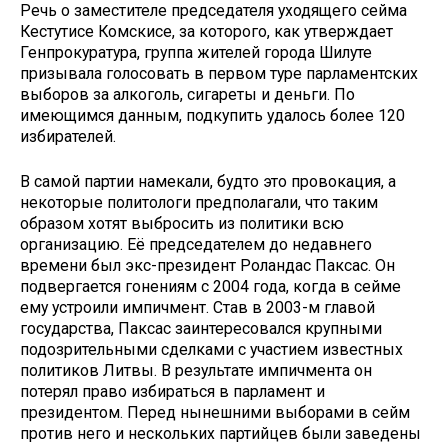
Речь о заместителе председателя уходящего сейма
Кестутисе Комскисе, за которого, как утверждает
Генпрокуратура, группа жителей города Шилуте
призывала голосовать в первом туре парламентских
выборов за алкоголь, сигареты и деньги. По
имеющимся данным, подкупить удалось более 120
избирателей.
В самой партии намекали, будто это провокация, а
некоторые политологи предполагали, что таким
образом хотят выбросить из политики всю
организацию. Её председателем до недавнего
времени был экс-президент Роландас Паксас. Он
подвергается гонениям с 2004 года, когда в сейме
ему устроили импичмент. Став в 2003-м главой
государства, Паксас заинтересовался крупными
подозрительными сделками с участием известных
политиков Литвы. В результате импичмента он
потерял право избираться в парламент и
президентом. Перед нынешними выборами в сейм
против него и нескольких партийцев были заведены