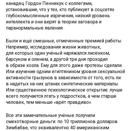
канадец Гордон Пенникук с коллегами,
установившие, что у тех, кто публикует в соцсетях
глубокомысленные изречения, низкий уровень
интеллекта и они верят в теории заговора и
паранормальные явления.
Были и ещё смешные, отмеченные премией работы.
Например, исследования жизни животных,
для которых один учёный наряжался лисёнком,
барсуком и оленем, а другой три дня проходил
в образе козла. Ему для этого даже протезы сделали.
Или изучение одним египтянином уровня сексуальной
активности грызунов в зависимости от того, есть ли
в надетых на них штанах синтетические материалы.
Или существенное психологическое открытие: лучше
всего получается лгать у подростков, а чем старше
человек, тем меньше «врёт правдиво».
Все эти замечательные учёные получили
смехотворные деньги: по 10 триллионов долларов
Зимбабве, что эквивалентно 40 американским