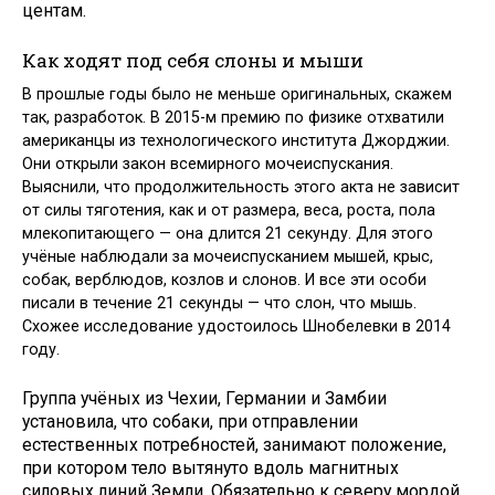
центам.
Как ходят под себя слоны и мыши
В прошлые годы было не меньше оригинальных, скажем
так, разработок. В 2015-м премию по физике отхватили
американцы из технологического института Джорджии.
Они открыли закон всемирного мочеиспускания.
Выяснили, что продолжительность этого акта не зависит
от силы тяготения, как и от размера, веса, роста, пола
млекопитающего — она длится 21 секунду. Для этого
учёные наблюдали за мочеиспусканием мышей, крыс,
собак, верблюдов, козлов и слонов. И все эти особи
писали в течение 21 секунды — что слон, что мышь.
Схожее исследование удостоилось Шнобелевки в 2014
году.
Группа учёных из Чехии, Германии и Замбии
установила, что собаки, при отправлении
естественных потребностей, занимают положение,
при котором тело вытянуто вдоль магнитных
силовых линий Земли. Обязательно к северу мордой,