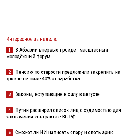
Интересное за неделю
В Абхазии впервые пройдёт масштабный
1
молодёжный форум
Пенсию по старости предложили закрепить на
2
уровне не ниже 40% от заработка
Законы, вступающие в силу в августе
3
Путин расширил список лиц с судимостью для
4
заключения контракта с ВС РФ
Сможет ли ИИ написать оперу и спеть арию
5