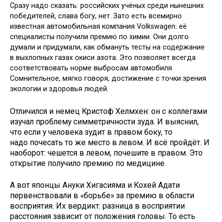
Сразу надо сказать: российских учёных среди нынешних
победителей, слава богу, нет. Зато есть всемирно
известная автомобильная компания Volkswagen: её
специалисты получили премию по химии. Они долго
думали и придумали, как обмануть тесты на содержание
в выхлопных газах окиси азота. Это позволяет всегда
соответствовать норме выбросам автомобиля.
Сомнительное, мягко говоря, достижение с точки зрения
экологии и здоровья людей.
Отличился и немец Кристоф Хелмхен: он с коллегами
изучал проблему симметричности зуда. И выяснил,
что если у человека зудит в правом боку, то
надо почесать то же место в левом. И всё пройдёт. И
наоборот: чешется в левом, почешите в правом. Это
открытие получило премию по медицине.
А вот японцы Ануки Хигасияма и Кохей Адати
первенствовали в «борьбе» за премию в области
восприятия. Их вердикт: разница в восприятии
расстояния зависит от положения головы. То есть