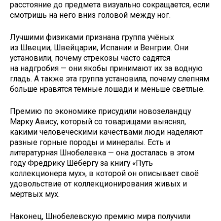
расстояние до предмета визуально сокращается, если
смотришь на него вниз головой между ног.
Лучшими физиками признана группа учёных
из Швеции, Швейцарии, Испании и Венгрии. Они
установили, почему стрекозы часто садятся
на надгробия — они якобы принимают их за водную
гладь. А также эта группа установила, почему слепням
больше нравятся тёмные лошади и меньше светлые.
Премию по экономике присудили новозеландцу
Марку Авису, который со товарищами выяснял,
какими человеческими качествами люди наделяют
разные горные породы и минералы. Есть и
литературная Шнобелевка — она досталась в этом
году Фредрику Шёбергу за книгу «Путь
коллекционера мух», в которой он описывает своё
удовольствие от коллекционирования живых и
мёртвых мух.
Наконец, Шнобелевскую премию мира получили