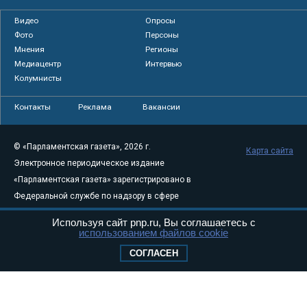
Видео
Опросы
Фото
Персоны
Мнения
Регионы
Медиацентр
Интервью
Колумнисты
Контакты
Реклама
Вакансии
© «Парламентская газета», 2026 г.
Карта сайта
Электронное периодическое издание
«Парламентская газета» зарегистрировано в
Федеральной службе по надзору в сфере
связи, информационных технологий и
Используя сайт pnp.ru, Вы соглашаетесь с
массовых коммуникаций (Роскомнадзор) 05
использованием файлов cookie
августа 2011 года. 18+
СОГЛАСЕН
Свидетельство о регистрации Эл № ФС77-
46097
Учредитель — АНО «Парламентская газета»