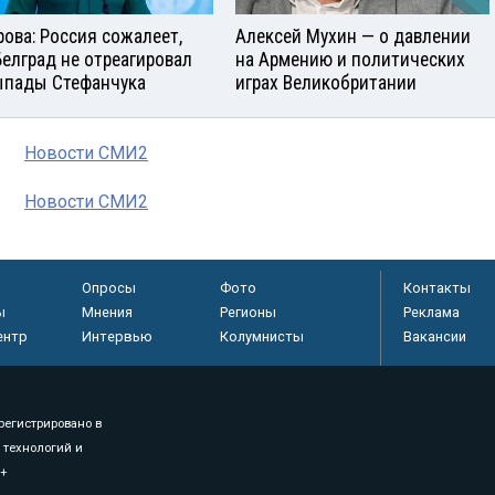
рова: Россия сожалеет,
Алексей Мухин — о давлении
Белград не отреагировал
на Армению и политических
ыпады Стефанчука
играх Великобритании
Новости СМИ2
Новости СМИ2
Опросы
Фото
Контакты
ы
Мнения
Регионы
Реклама
ентр
Интервью
Колумнисты
Вакансии
регистрировано в
 технологий и
8+