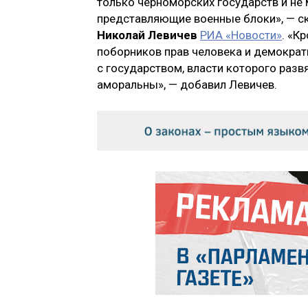
только черноморских государств и не 
представляющие военные блоки», — с
Николай Левичев
РИА «Новости»
. «К
поборников прав человека и демократ
с государством, власти которого раз
аморальны», — добавил Левичев.