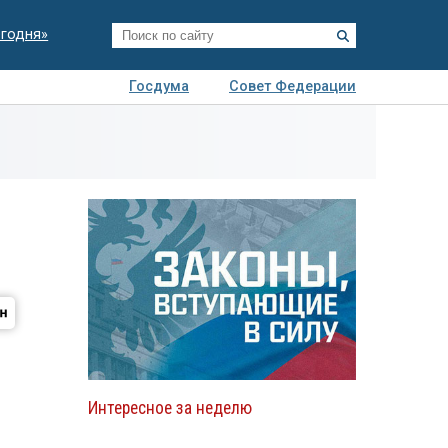
егодня»
Госдума
Совет Федерации
я
Авто
Недвижимость
Технологии
иза
Интересное за неделю