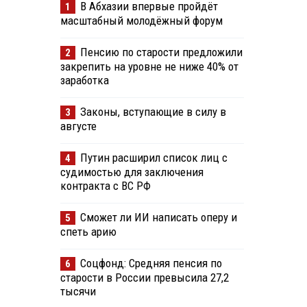
В Абхазии впервые пройдёт
1
масштабный молодёжный форум
Пенсию по старости предложили
2
закрепить на уровне не ниже 40% от
заработка
Законы, вступающие в силу в
3
августе
Путин расширил список лиц с
4
судимостью для заключения
контракта с ВС РФ
Сможет ли ИИ написать оперу и
5
спеть арию
Соцфонд: Средняя пенсия по
6
старости в России превысила 27,2
тысячи