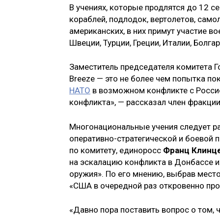
В учениях, которые продлятся до 12 с
кораблей, подлодок, вертолетов, самол
американских, в них примут участие в
Швеции, Турции, Греции, Италии, Болга
Заместитель председателя комитета 
Breeze — это не более чем попытка по
НАТО
в возможном конфликте с Россие
конфликта», — рассказал член фракци
Многонациональные учения следует ра
оперативно-стратегической и боевой 
по комитету, единоросс
Франц Клинц
на эскалацию конфликта в Донбассе и
оружия». По его мнению, выбрав мест
«США в очередной раз откровенно пр
«Давно пора поставить вопрос о том, 