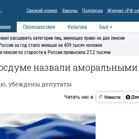
Свежий номер
Законы
Подписка
Журнал «РФ с
ия
и
 мире
Происшествия
Культура
Ещё
Медиацентр
Интервью
Колумнисты
Делова
жил расширить категории лиц, имеющих право на две пенсии
эксперт
России за год стало меньше на 409 тысяч человек
я пенсия по старости в России превысила 27,2 тысячи
 Госдуме назвали аморальными
ию, убеждены депутаты
Читать нас в