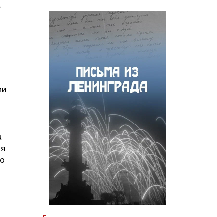
—
ии
а
ия
го