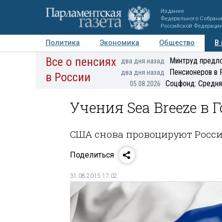
Издание
Федерального Собран
Российской Федераци
Политика
Экономика
Общество
В
Все о пенсиях
Фото
Авторы
Персоны
Мнения
Регионы
Минтруд предло
два дня назад
Пенсионеров в 
два дня назад
в России
Соцфонд: Средня
05.08.2026
Учения Sea Breeze в
США снова провоцируют Росс
Поделиться
31.08.2015 17:02