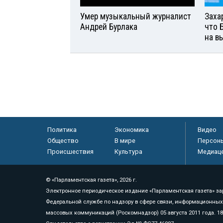
Умер музыкальный журналист
Заха
Андрей Бурлака
что 
на в
Политика
Экономика
Видео
Общество
В мире
Персон
Происшествия
Культура
Медиац
© «Парламентская газета», 2026 г.
Электронное периодическое издание «Парламентская газета» за
Федеральной службе по надзору в сфере связи, информационных
массовых коммуникаций (Роскомнадзор) 05 августа 2011 года. 1