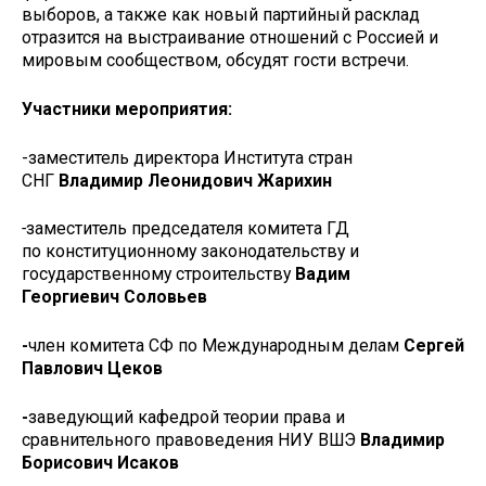
выборов, а также как новый партийный расклад
отразится на выстраивание отношений с Россией и
мировым сообществом, обсудят гости встречи.
Участники мероприятия:
-заместитель директора Института стран
СНГ
Владимир Леонидович Жарихин
-
заместитель председателя комитета ГД
по конституционному законодательству и
государственному строительству
В
адим
Георгиевич
Соловьев
-
член комитета СФ по Международным делам
С
ергей
Павлович
Цеков
-
заведующий кафедрой теории права и
сравнительного правоведения НИУ ВШЭ
В
ладимир
Борисович
Исаков