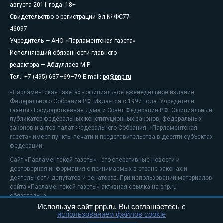
августа 2011 года. 18+
Свидетельство о регистрации Эл № ФС77-
46097
Учредитель — АНО «Парламентская газета»
Исполняющий обязанности главного
редактора — Абдуллаев М.Р.
Тел.: +7 (495) 637–69–79 E-mail:
pg@pnp.ru
«Парламентская газета» - официальное еженедельное издание
Федерального Собрания РФ. Издается с 1997 года. Учредители
газеты - Государственная Дума и Совет Федерации РФ. Официальный
публикатор федеральных конституционных законов, федеральных
законов и актов палат Федерального Собрания. «Парламентская
газета» имеет пункты печати и представительства в десяти субъектах
федерации.
Сайт «Парламентской газеты» - это оперативные новости и
достоверная информация о принимаемых в стране законах и
деятельности депутатов и сенаторов. При использовании материалов
сайта «Парламентской газеты» активная ссылка на pnp.ru
обязательна.
Используя сайт pnp.ru, Вы соглашаетесь с
На информационном ресурсе применяются
рекомендательные
использованием файлов cookie
технологии