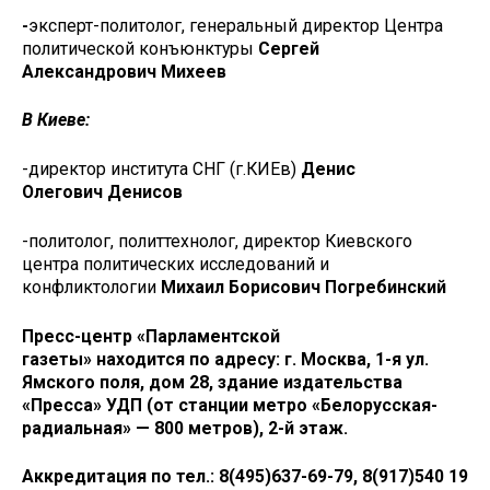
-
эксперт-политолог, генеральный директор Центра
политической конъюнктуры
С
ергей
Александрович
Михеев
В Киеве:
-директор института СНГ (г.КИЕв)
Д
енис
Олегович
Денисов
-политолог, политтехнолог, директор Киевского
центра политических исследований и
конфликтологии
М
ихаил Борисович
Погребинский
П
ресс-
центр «Парламентской
газеты»
находится
по адресу: г. Москва, 1-я ул.
Ямского поля, дом 28, здание издательства
«Пресса» УДП (от станции метро «Белорусская-
радиальная» — 800 метров), 2-й этаж.
Аккредитация по тел.: 8(495)637-69-79, 8(917)540 19