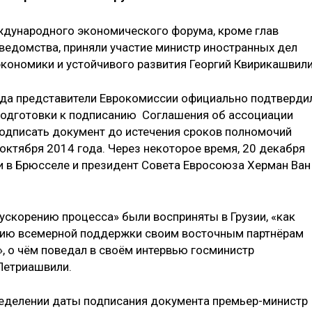
ждународного экономического форума, кроме глав
ведомства, приняли участие министр иностранных дел
кономики и устойчивого развития Георгий Квирикашвили
ода представители Еврокомиссии официально подтверди
подготовки к подписанию Соглашения об ассоциации
 подписать документ до истечения сроков полномочий
октября 2014 года. Через некоторое время, 20 декабря
и в Брюсселе и президент Совета Евросоюза Херман Ван
ускорению процесса» были восприняты в Грузии, «как
нию всемерной поддержки своим восточным партнёрам
, о чём поведал в своём интервью госминистр
Петриашвили.
ределении даты подписания документа премьер-министр