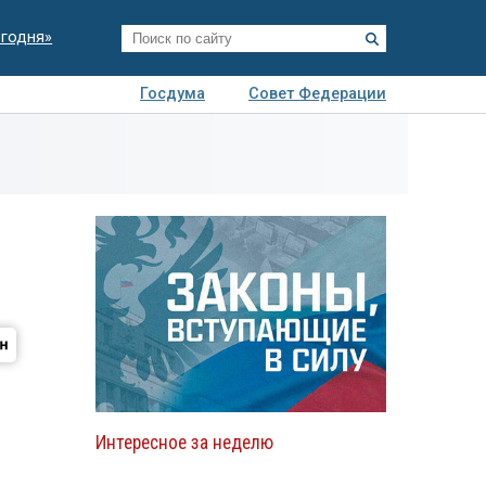
егодня»
Госдума
Совет Федерации
я
Авто
Недвижимость
Технологии
иза
Интересное за неделю