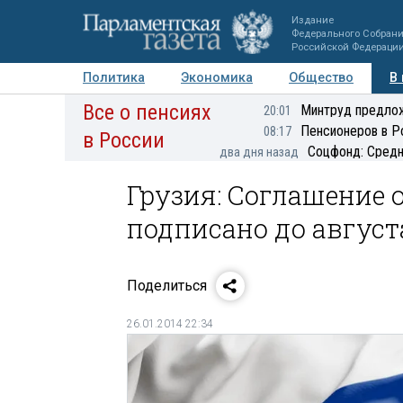
Издание
Федерального Собран
Российской Федераци
Политика
Экономика
Общество
В
Все о пенсиях
Фото
Авторы
Персоны
Мнения
Регионы
Минтруд предлож
20:01
Пенсионеров в Р
08:17
в России
Соцфонд: Средн
два дня назад
Грузия: Соглашение 
подписано до августа
Поделиться
26.01.2014 22:34