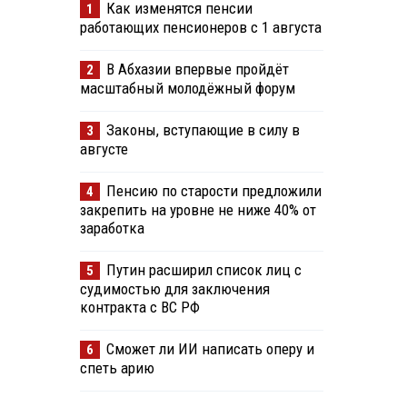
Как изменятся пенсии
1
работающих пенсионеров с 1 августа
В Абхазии впервые пройдёт
2
масштабный молодёжный форум
Законы, вступающие в силу в
3
августе
Пенсию по старости предложили
4
закрепить на уровне не ниже 40% от
заработка
Путин расширил список лиц с
5
судимостью для заключения
контракта с ВС РФ
Сможет ли ИИ написать оперу и
6
спеть арию