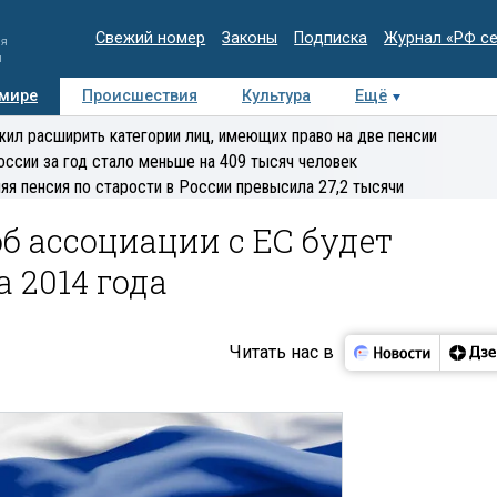
Свежий номер
Законы
Подписка
Журнал «РФ с
ия
и
 мире
Происшествия
Культура
Ещё
Медиацентр
Интервью
Колумнисты
Делова
ил расширить категории лиц, имеющих право на две пенсии
эксперт
оссии за год стало меньше на 409 тысяч человек
яя пенсия по старости в России превысила 27,2 тысячи
об ассоциации с ЕС будет
 2014 года
Читать нас в