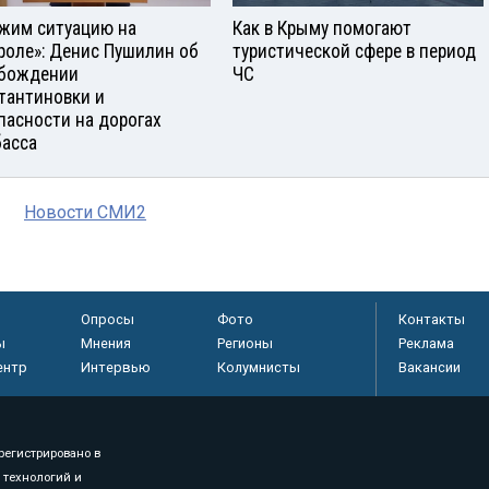
жим ситуацию на
Как в Крыму помогают
роле»: Денис Пушилин об
туристической сфере в период
бождении
ЧС
тантиновки и
пасности на дорогах
асса
Новости СМИ2
Опросы
Фото
Контакты
ы
Мнения
Регионы
Реклама
ентр
Интервью
Колумнисты
Вакансии
регистрировано в
 технологий и