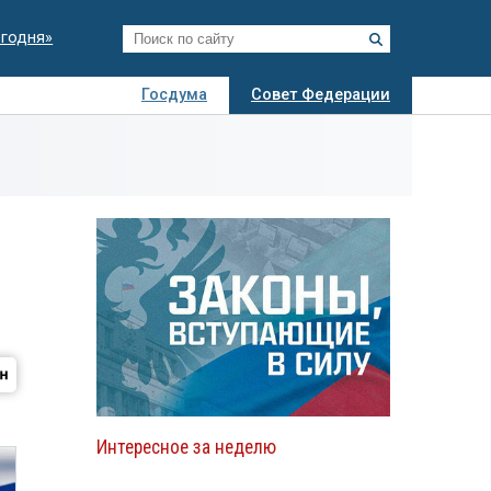
егодня»
Госдума
Совет Федерации
я
Авто
Недвижимость
Технологии
иза
Интересное за неделю