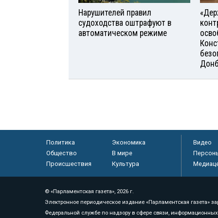
Нарушителей правил
«Дер
судоходства оштрафуют в
конт
автоматическом режиме
осво
Конс
безо
Донб
Политика
Экономика
Видео
Общество
В мире
Персон
Происшествия
Культура
Медиац
© «Парламентская газета», 2026 г.
Электронное периодическое издание «Парламентская газета» за
Федеральной службе по надзору в сфере связи, информационных