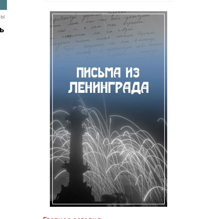
мы
ь
в