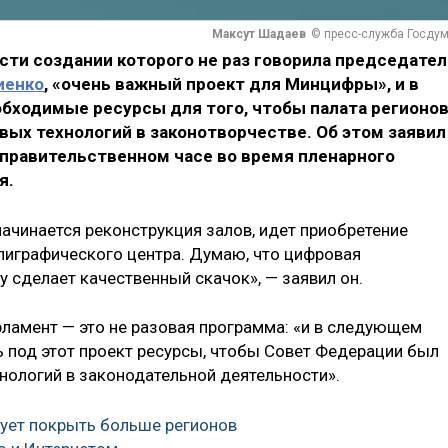
Максут Шадаев
© пресс-служба Госду
сти создании которого не раз говорила председател
иенко
, «очень важный проект для Минцифры», и в
ходимые ресурсы для того, чтобы палата регионо
ых технологий в законотворчестве. Об этом заявил
 правительственном часе во время пленарного
я.
ачинается реконструкция залов, идет приобретение
лиграфического центра. Думаю, что цифровая
у сделает качественный скачок», — заявил он.
рламент — это не разовая программа: «и в следующем
ь под этот проект ресурсы, чтобы Совет Федерации был
ологий в законодательной деятельности».
ует покрыть больше регионов