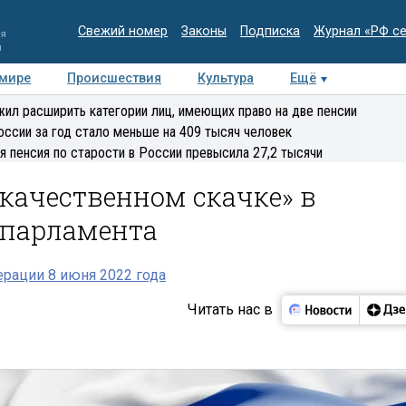
Свежий номер
Законы
Подписка
Журнал «РФ с
ия
и
 мире
Происшествия
Культура
Ещё
Медиацентр
Интервью
Колумнисты
Делова
ил расширить категории лиц, имеющих право на две пенсии
эксперт
оссии за год стало меньше на 409 тысяч человек
я пенсия по старости в России превысила 27,2 тысячи
«качественном скачке» в
 парламента
рации 8 июня 2022 года
Читать нас в