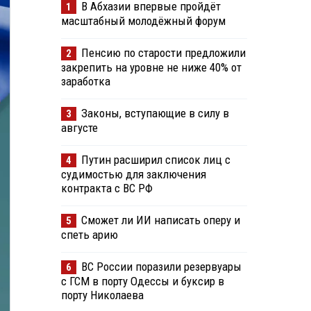
В Абхазии впервые пройдёт
1
масштабный молодёжный форум
Пенсию по старости предложили
2
закрепить на уровне не ниже 40% от
заработка
Законы, вступающие в силу в
3
августе
Путин расширил список лиц с
4
судимостью для заключения
контракта с ВС РФ
Сможет ли ИИ написать оперу и
5
спеть арию
ВС России поразили резервуары
6
с ГСМ в порту Одессы и буксир в
порту Николаева