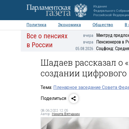
Издание
Федерального Собран
Российской Федераци
Политика
Экономика
Общество
В
Все о пенсиях
Фото
Авторы
Персоны
Мнения
Регионы
Минтруд предлож
вчера
Пенсионеров в Р
вчера
в России
Соцфонд: Средня
05.08.2026
Шадаев рассказал о 
создании цифрового
Тема:
Пленарное заседание Совета Феде
Поделиться
08.06.2022 12:05
Автор:
Никита Вятчанин