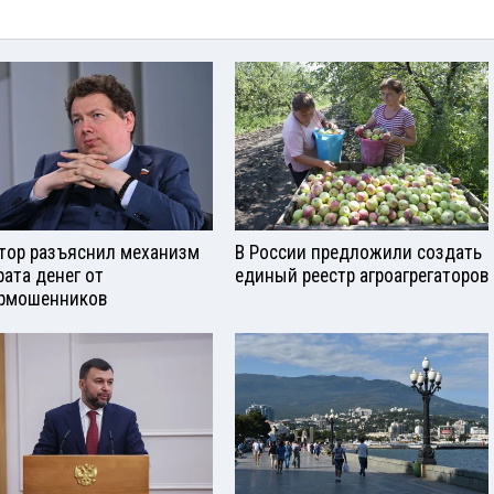
тор разъяснил механизм
В России предложили создать
рата денег от
единый реестр агроагрегаторов
рмошенников