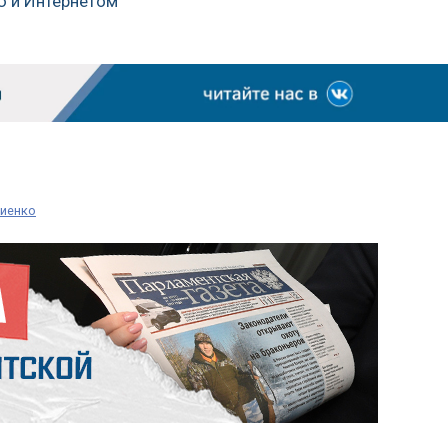
ю и Интернетом
виенко