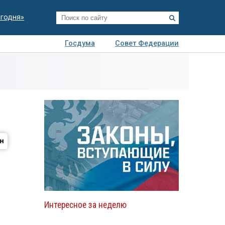
егодня»
Госдума
Совет Федерации
я
Авто
Недвижимость
Технологии
иза
Интересное за неделю