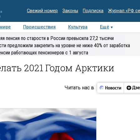
Свежий номер
Законы
Подписка
Журнал «РФ с
ия
и
 мире
Происшествия
Культура
Ещё
Медиацентр
Интервью
Колумнисты
Делова
яя пенсия по старости в России превысила 27,2 тысячи
эксперт
сти предложили закрепить на уровне не ниже 40% от заработка
енсии работающих пенсионеров с 1 августа
лать 2021 Годом Арктики
Читать нас в