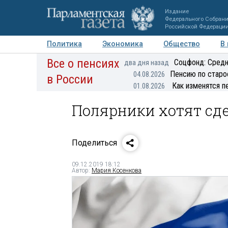
Издание
Федерального Собран
Российской Федераци
Политика
Экономика
Общество
В
Все о пенсиях
Фото
Авторы
Персоны
Мнения
Регионы
Соцфонд: Средн
два дня назад
Пенсию по старо
04.08.2026
в России
Как изменятся п
01.08.2026
Полярники хотят сде
Поделиться
09.12.2019 18:12
Автор:
Мария Косенкова