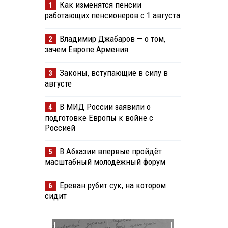
Как изменятся пенсии
1
работающих пенсионеров с 1 августа
Владимир Джабаров — о том,
2
зачем Европе Армения
Законы, вступающие в силу в
3
августе
В МИД России заявили о
4
подготовке Европы к войне с
Россией
В Абхазии впервые пройдёт
5
масштабный молодёжный форум
Ереван рубит сук, на котором
6
сидит