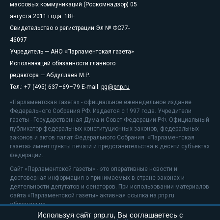
массовых коммуникаций (Роскомнадзор) 05
августа 2011 года. 18+
Свидетельство о регистрации Эл № ФС77-
46097
Учредитель — АНО «Парламентская газета»
Исполняющий обязанности главного
редактора — Абдуллаев М.Р.
Тел.: +7 (495) 637–69–79 E-mail:
pg@pnp.ru
«Парламентская газета» - официальное еженедельное издание
Федерального Собрания РФ. Издается с 1997 года. Учредители
газеты - Государственная Дума и Совет Федерации РФ. Официальный
публикатор федеральных конституционных законов, федеральных
законов и актов палат Федерального Собрания. «Парламентская
газета» имеет пункты печати и представительства в десяти субъектах
федерации.
Сайт «Парламентской газеты» - это оперативные новости и
достоверная информация о принимаемых в стране законах и
деятельности депутатов и сенаторов. При использовании материалов
сайта «Парламентской газеты» активная ссылка на pnp.ru
обязательна.
Используя сайт pnp.ru, Вы соглашаетесь с
На информационном ресурсе применяются
рекомендательные