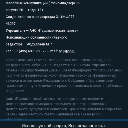
массовых коммуникаций (Роскомнадзор) 05
августа 2011 года. 18+
Свидетельство о регистрации Эл № ФС77-
46097
Учредитель — АНО «Парламентская газета»
Исполняющий обязанности главного
редактора — Абдуллаев М.Р.
Тел.: +7 (495) 637–69–79 E-mail:
pg@pnp.ru
«Парламентская газета» - официальное еженедельное издание
Федерального Собрания РФ. Издается с 1997 года. Учредители
газеты - Государственная Дума и Совет Федерации РФ. Официальный
публикатор федеральных конституционных законов, федеральных
законов и актов палат Федерального Собрания. «Парламентская
газета» имеет пункты печати и представительства в десяти субъектах
федерации.
Сайт «Парламентской газеты» - это оперативные новости и
достоверная информация о принимаемых в стране законах и
деятельности депутатов и сенаторов. При использовании материалов
сайта «Парламентской газеты» активная ссылка на pnp.ru
обязательна.
Используя сайт pnp.ru, Вы соглашаетесь с
На информационном ресурсе применяются
рекомендательные