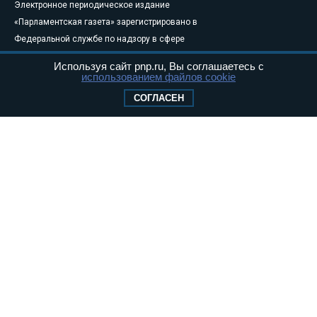
Электронное периодическое издание
«Парламентская газета» зарегистрировано в
Федеральной службе по надзору в сфере
связи, информационных технологий и
Используя сайт pnp.ru, Вы соглашаетесь с
массовых коммуникаций (Роскомнадзор) 05
использованием файлов cookie
августа 2011 года. 18+
СОГЛАСЕН
Свидетельство о регистрации Эл № ФС77-
46097
Учредитель — АНО «Парламентская газета»
Исполняющий обязанности главного
редактора — Абдуллаев М.Р.
Тел.: +7 (495) 637–69–79 E-mail:
pg@pnp.ru
«Парламентская газета» - официальное еженедельное издание
Федерального Собрания РФ. Издается с 1997 года. Учредители
газеты - Государственная Дума и Совет Федерации РФ. Официальный
публикатор федеральных конституционных законов, федеральных
законов и актов палат Федерального Собрания. «Парламентская
газета» имеет пункты печати и представительства в десяти субъектах
федерации.
Сайт «Парламентской газеты» - это оперативные новости и