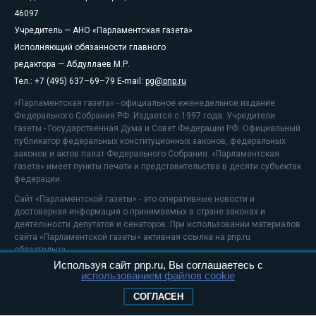
46097
Учредитель — АНО «Парламентская газета»
Исполняющий обязанности главного
редактора — Абдуллаев М.Р.
Тел.: +7 (495) 637–69–79 E-mail:
pg@pnp.ru
«Парламентская газета» - официальное еженедельное издание
Федерального Собрания РФ. Издается с 1997 года. Учредители
газеты - Государственная Дума и Совет Федерации РФ. Официальный
публикатор федеральных конституционных законов, федеральных
законов и актов палат Федерального Собрания. «Парламентская
газета» имеет пункты печати и представительства в десяти субъектах
федерации.
Сайт «Парламентской газеты» - это оперативные новости и
достоверная информация о принимаемых в стране законах и
деятельности депутатов и сенаторов. При использовании материалов
сайта «Парламентской газеты» активная ссылка на pnp.ru
обязательна.
Используя сайт pnp.ru, Вы соглашаетесь с
На информационном ресурсе применяются
рекомендательные
использованием файлов cookie
технологии
Положение о защите персональных данных
СОГЛАСЕН