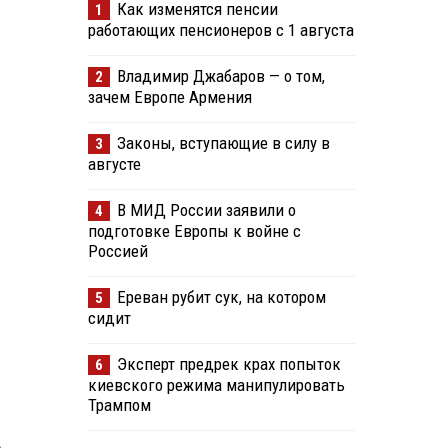
Как изменятся пенсии
1
работающих пенсионеров с 1 августа
Владимир Джабаров — о том,
2
зачем Европе Армения
Законы, вступающие в силу в
3
августе
В МИД России заявили о
4
подготовке Европы к войне с
Россией
Ереван рубит сук, на котором
5
сидит
Эксперт предрек крах попыток
6
киевского режима манипулировать
Трампом