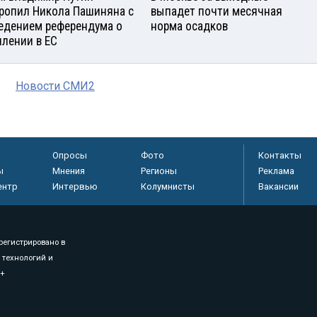
ропил Никола Пашиняна с
выпадет почти месячная
едением референдума о
норма осадков
плении в ЕС
Новости СМИ2
Опросы
Фото
Контакты
ы
Мнения
Регионы
Реклама
ентр
Интервью
Колумнисты
Вакансии
регистрировано в
 технологий и
8+