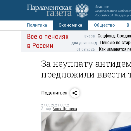
Издание
Федерального Собран
Российской Федераци
Политика
Экономика
Общество
В
Все о пенсиях
Фото
Авторы
Персоны
Мнения
Регионы
Соцфонд: Средня
вчера
Пенсию по стар
два дня назад
в России
Как изменятся п
01.08.2026
За неуплату антид
предложили ввести 
Поделиться
27.03.2021 00:32
Автор:
Анна Шушкина