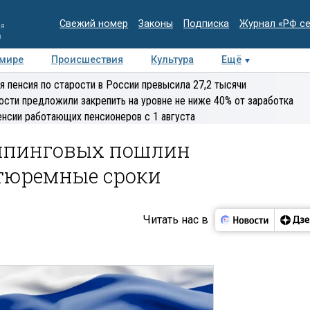
Свежий номер
Законы
Подписка
Журнал «РФ с
ия
и
 мире
Происшествия
Культура
Ещё
Медиацентр
Интервью
Колумнисты
Делова
я пенсия по старости в России превысила 27,2 тысячи
эксперт
ости предложили закрепить на уровне не ниже 40% от заработка
енсии работающих пенсионеров с 1 августа
емпинговых пошлин
тюремные сроки
Читать нас в