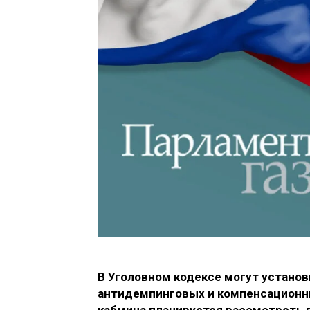
В Уголовном кодексе могут установ
антидемпинговых и компенсационны