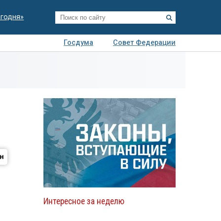
егодня»
Госдума
Совет Федерации
я
Авто
Недвижимость
Технологии
иза
Интересное за неделю