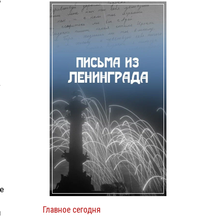
в
н
.
е
Главное сегодня
ы