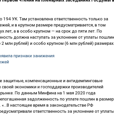
в первом чтении на пленарных заседаниях Госдумы 
ю 194 УК. Там установлена ответственность только за
жей, и в крупном размере предусматривается, в том
х лет, а в особо крупном — на срок до пяти лет. По
нность должна наступать за уклонение от уплаты пошли
 млн рублей) и особо крупном (6 млн рублей) размерах
ыявила признаки занижения
ежей
ые защитные, компенсационные и антидемпинговые
 своей экономики и господдержки производителей
 рынке. По данным Минфина на 1 мая 2020 года
епогашенная задолженность по уплате пошлин в размер
. «…В настоящее время в законодательстве РФ
редусматривали ответственность за уклонение от уплат