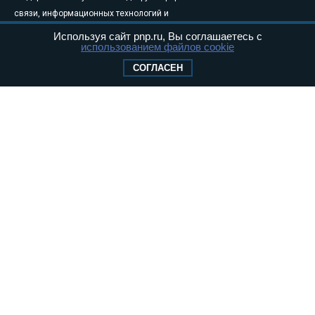
связи, информационных технологий и
массовых коммуникаций (Роскомнадзор) 05
Используя сайт pnp.ru, Вы соглашаетесь с
использованием файлов cookie
августа 2011 года. 18+
Свидетельство о регистрации Эл № ФС77-
СОГЛАСЕН
46097
Учредитель — АНО «Парламентская газета»
Исполняющий обязанности главного
редактора — Абдуллаев М.Р.
Тел.: +7 (495) 637–69–79 E-mail:
pg@pnp.ru
«Парламентская газета» - официальное еженедельное издание
Федерального Собрания РФ. Издается с 1997 года. Учредители
газеты - Государственная Дума и Совет Федерации РФ. Официальный
публикатор федеральных конституционных законов, федеральных
законов и актов палат Федерального Собрания. «Парламентская
газета» имеет пункты печати и представительства в десяти субъектах
федерации.
Сайт «Парламентской газеты» - это оперативные новости и
достоверная информация о принимаемых в стране законах и
деятельности депутатов и сенаторов. При использовании материалов
сайта «Парламентской газеты» активная ссылка на pnp.ru