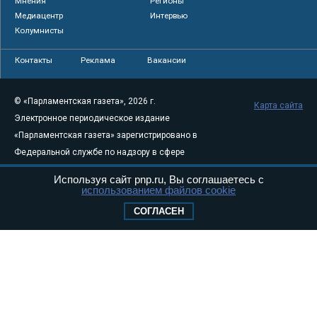
Мнения
Регионы
Медиацентр
Интервью
Колумнисты
Контакты
Реклама
Вакансии
© «Парламентская газета», 2026 г.
Карта сайта
Электронное периодическое издание
«Парламентская газета» зарегистрировано в
Федеральной службе по надзору в сфере
связи, информационных технологий и
Используя сайт pnp.ru, Вы соглашаетесь с
массовых коммуникаций (Роскомнадзор) 05
использованием файлов cookie
августа 2011 года. 18+
СОГЛАСЕН
Свидетельство о регистрации Эл № ФС77-
46097
Учредитель — АНО «Парламентская газета»
Исполняющий обязанности главного
редактора — Абдуллаев М.Р.
Тел.: +7 (495) 637–69–79 E-mail:
pg@pnp.ru