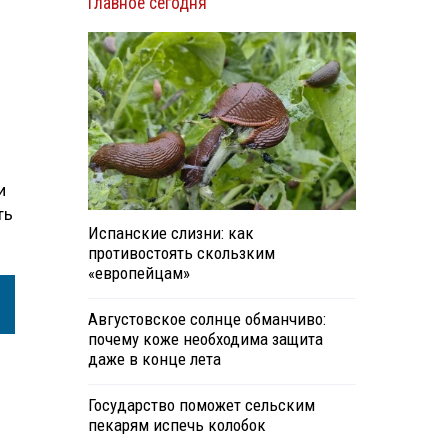
Главное сегодня
и
ть
Испанские слизни: как
противостоять скользким
«европейцам»
Августовское солнце обманчиво:
почему коже необходима защита
даже в конце лета
Государство поможет сельским
пекарям испечь колобок