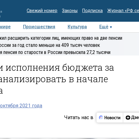
Свежий номер
Законы
Подписка
Журнал «РФ с
ия
и
 мире
Происшествия
Культура
Ещё
Медиацентр
Интервью
Колумнисты
Делова
ил расширить категории лиц, имеющих право на две пенсии
эксперт
оссии за год стало меньше на 409 тысяч человек
я пенсия по старости в России превысила 27,2 тысячи
и исполнения бюджета за
анализировать в начале
а
октября 2021 года
Читать нас в