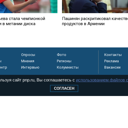
ьева стала чемпионкой
Пашинян раскритиковал качеств
и в метании диска
продуктов в Армении
Опросы
Фото
Контакты
ы
Мнения
Регионы
Реклама
ентр
Интервью
Колумнисты
Вакансии
льзуя сайт pnp.ru, Вы соглашаетесь с
использованием файлов c
СОГЛАСЕН
регистрировано в
 технологий и
8+
.