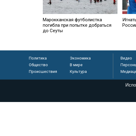
Марокканская футболистка
Игнат
погибла при попытке добраться
Росси
до Сеуты
Политика
Экономика
Видео
Общество
В мире
Персон
Происшествия
Культура
Медиац
Испо
© «Парламентская газета», 2026 г.
Электронное периодическое издание «Парламентская газета» за
Федеральной службе по надзору в сфере связи, информационных
массовых коммуникаций (Роскомнадзор) 05 августа 2011 года. 1
Свидетельство о регистрации Эл № ФС77-46097
Учредитель — АНО «Парламентская газета»
Исполняющий обязанности главного редактора — Абдуллаев М.Р
Тел.: +7 (495) 637–69–79 E-mail:
pg@pnp.ru