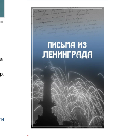
мы
на
р.
ти