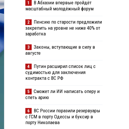
В Абхазии впервые пройдёт
1
масштабный молодёжный форум
Пенсию по старости предложили
2
закрепить на уровне не ниже 40% от
заработка
Законы, вступающие в силу в
3
августе
Путин расширил список лиц с
4
судимостью для заключения
контракта с ВС РФ
Сможет ли ИИ написать оперу и
5
спеть арию
ВС России поразили резервуары
6
с ГСМ в порту Одессы и буксир в
порту Николаева