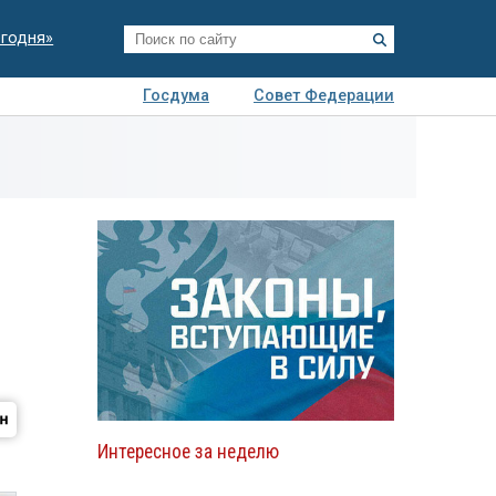
егодня»
Госдума
Совет Федерации
я
Авто
Недвижимость
Технологии
иза
Интересное за неделю