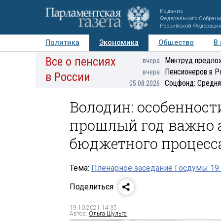
Издание
Федерального Собран
Российской Федераци
Политика
Экономика
Общество
В
Все о пенсиях
Фото
Авторы
Персоны
Мнения
Регионы
Минтруд предлож
вчера
Пенсионеров в Р
вчера
в России
Соцфонд: Средня
05.08.2026
Володин: особенност
прошлый год важно 
бюджетного процесс
Тема:
Пленарное заседание Госдумы 19 
Поделиться
19.10.2021 14:35
Автор:
Ольга Шульга