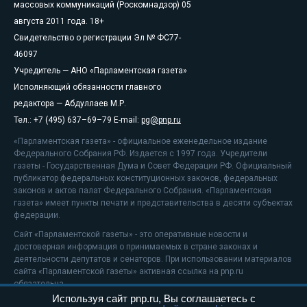
массовых коммуникаций (Роскомнадзор) 05
августа 2011 года. 18+
Свидетельство о регистрации Эл № ФС77-
46097
Учредитель — АНО «Парламентская газета»
Исполняющий обязанности главного
редактора — Абдуллаев М.Р.
Тел.: +7 (495) 637–69–79 E-mail:
pg@pnp.ru
«Парламентская газета» - официальное еженедельное издание
Федерального Собрания РФ. Издается с 1997 года. Учредители
газеты - Государственная Дума и Совет Федерации РФ. Официальный
публикатор федеральных конституционных законов, федеральных
законов и актов палат Федерального Собрания. «Парламентская
газета» имеет пункты печати и представительства в десяти субъектах
федерации.
Сайт «Парламентской газеты» - это оперативные новости и
достоверная информация о принимаемых в стране законах и
деятельности депутатов и сенаторов. При использовании материалов
сайта «Парламентской газеты» активная ссылка на pnp.ru
обязательна.
Используя сайт pnp.ru, Вы соглашаетесь с
На информационном ресурсе применяются
рекомендательные