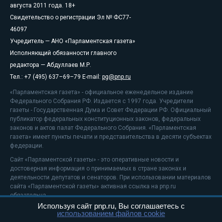
августа 2011 года. 18+
Свидетельство о регистрации Эл № ФС77-
46097
Учредитель — АНО «Парламентская газета»
Исполняющий обязанности главного
редактора — Абдуллаев М.Р.
Тел.: +7 (495) 637–69–79 E-mail:
pg@pnp.ru
«Парламентская газета» - официальное еженедельное издание
Федерального Собрания РФ. Издается с 1997 года. Учредители
газеты - Государственная Дума и Совет Федерации РФ. Официальный
публикатор федеральных конституционных законов, федеральных
законов и актов палат Федерального Собрания. «Парламентская
газета» имеет пункты печати и представительства в десяти субъектах
федерации.
Сайт «Парламентской газеты» - это оперативные новости и
достоверная информация о принимаемых в стране законах и
деятельности депутатов и сенаторов. При использовании материалов
сайта «Парламентской газеты» активная ссылка на pnp.ru
обязательна.
Используя сайт pnp.ru, Вы соглашаетесь с
На информационном ресурсе применяются
рекомендательные
использованием файлов cookie
технологии