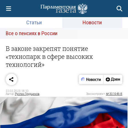
Статьи
Новости
Все о пенсиях в России
В законе закрепят понятие
«технопарк в сфере высоких
технологий»
22.02.2023 18:10
Автор:
Руслан Грудцинов
Законопроект:
№ 301946-8