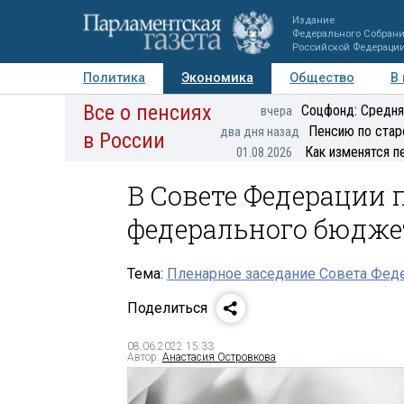
Издание
Федерального Собран
Российской Федераци
Политика
Экономика
Общество
В
Все о пенсиях
Фото
Авторы
Персоны
Мнения
Регионы
Соцфонд: Средня
вчера
Пенсию по стар
два дня назад
в России
Как изменятся п
01.08.2026
В Совете Федерации
федерального бюдже
Тема:
Пленарное заседание Совета Феде
Поделиться
08.06.2022 15:33
Автор:
Анастасия Островкова