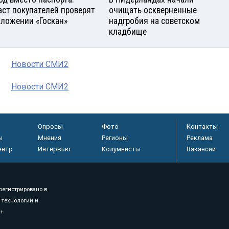
аст покупателей проверят
очищать оскверненные
иложении «Госкан»
надгробия на советском
кладбище
Новости СМИ2
Новости СМИ2
Опросы
Фото
Контакты
ы
Мнения
Регионы
Реклама
ентр
Интервью
Колумнисты
Вакансии
регистрировано в
 технологий и
8+