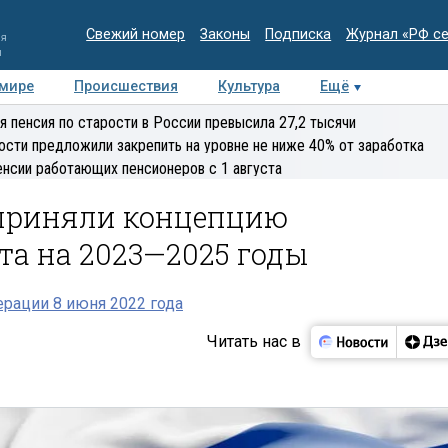
Свежий номер
Законы
Подписка
Журнал «РФ с
ия
и
 мире
Происшествия
Культура
Ещё
Медиацентр
Интервью
Колумнисты
Делова
я пенсия по старости в России превысила 27,2 тысячи
эксперт
ости предложили закрепить на уровне не ниже 40% от заработка
енсии работающих пенсионеров с 1 августа
 приняли концепцию
та на 2023—2025 годы
рации 8 июня 2022 года
Читать нас в