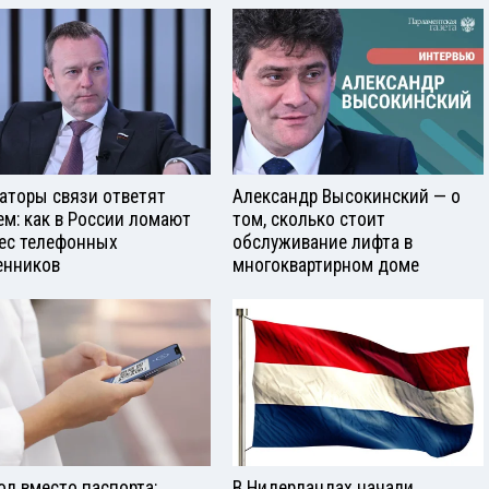
аторы связи ответят
Александр Высокинский — о
ем: как в России ломают
том, сколько стоит
ес телефонных
обслуживание лифта в
нников
многоквартирном доме
од вместо паспорта:
В Нидерландах начали