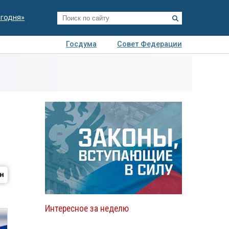
егодня»
Госдума
Совет Федерации
я
Авто
Недвижимость
Технологии
иза
Интересное за неделю