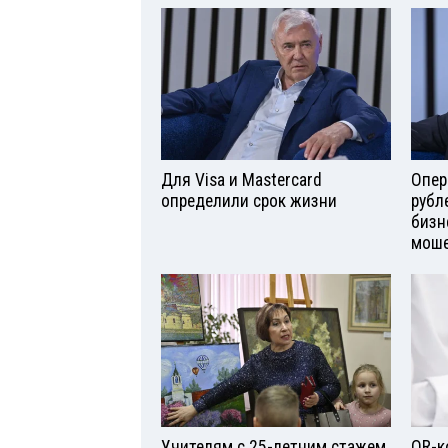
Для Visа и Mastercard
Опер
определили срок жизни
рубл
бизн
моше
Учителям с 25-летним стажем
QR-к