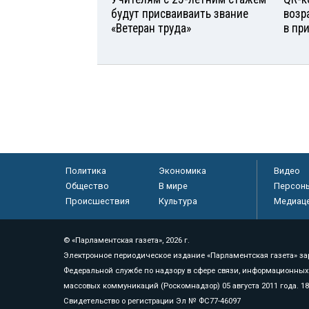
будут присваиваить звание
возр
«Ветеран труда»
в пр
Политика
Экономика
Видео
Общество
В мире
Персон
Происшествия
Культура
Медиац
© «Парламентская газета», 2026 г.
Электронное периодическое издание «Парламентская газета» за
Федеральной службе по надзору в сфере связи, информационных
массовых коммуникаций (Роскомнадзор) 05 августа 2011 года. 1
Свидетельство о регистрации Эл № ФС77-46097