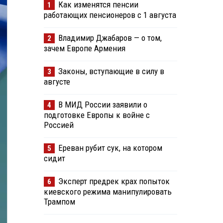
Как изменятся пенсии
1
работающих пенсионеров с 1 августа
Владимир Джабаров — о том,
2
зачем Европе Армения
Законы, вступающие в силу в
3
августе
В МИД России заявили о
4
подготовке Европы к войне с
Россией
Ереван рубит сук, на котором
5
сидит
Эксперт предрек крах попыток
6
киевского режима манипулировать
Трампом