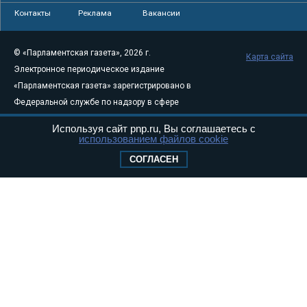
Контакты
Реклама
Вакансии
© «Парламентская газета», 2026 г.
Карта сайта
Электронное периодическое издание
«Парламентская газета» зарегистрировано в
Федеральной службе по надзору в сфере
связи, информационных технологий и
Используя сайт pnp.ru, Вы соглашаетесь с
массовых коммуникаций (Роскомнадзор) 05
использованием файлов cookie
августа 2011 года. 18+
СОГЛАСЕН
Свидетельство о регистрации Эл № ФС77-
46097
Учредитель — АНО «Парламентская газета»
Исполняющий обязанности главного
редактора — Абдуллаев М.Р.
Тел.: +7 (495) 637–69–79 E-mail:
pg@pnp.ru
«Парламентская газета» - официальное еженедельное издание
Федерального Собрания РФ. Издается с 1997 года. Учредители
газеты - Государственная Дума и Совет Федерации РФ. Официальный