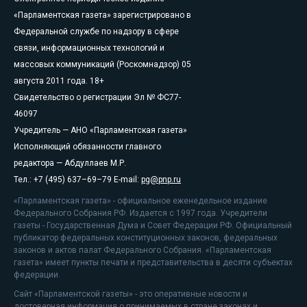
«Парламентская газета» зарегистрировано в
Федеральной службе по надзору в сфере
связи, информационных технологий и
массовых коммуникаций (Роскомнадзор) 05
августа 2011 года. 18+
Свидетельство о регистрации Эл № ФС77-
46097
Учредитель — АНО «Парламентская газета»
Исполняющий обязанности главного
редактора — Абдуллаев М.Р.
Тел.: +7 (495) 637–69–79 E-mail:
pg@pnp.ru
«Парламентская газета» - официальное еженедельное издание
Федерального Собрания РФ. Издается с 1997 года. Учредители
газеты - Государственная Дума и Совет Федерации РФ. Официальный
публикатор федеральных конституционных законов, федеральных
законов и актов палат Федерального Собрания. «Парламентская
газета» имеет пункты печати и представительства в десяти субъектах
федерации.
Сайт «Парламентской газеты» - это оперативные новости и
достоверная информация о принимаемых в стране законах и