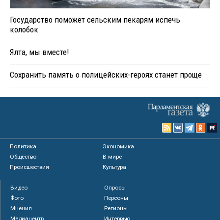
Государство поможет сельским пекарям испечь
колобок
Ялта, мы вместе!
Сохранить память о полицейских-героях станет проще
Политика
Экономика
Общество
В мире
Происшествия
Культура
Видео
Опросы
Фото
Персоны
Мнения
Регионы
Медиацентр
Интервью