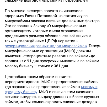
снижение долговой нагрузки на потребителей.
По мнению эксперта проекта «Финансовое
здоровье» Елены Потаповой, на статистику по
микрозаймам оказали влияние два важных фактора.
Это поправки к Закону «О микрофинансовых
организациях», которые ввели ограничения
предельного размера обязательств заёмщика, а
также утверждённые ЦБ РФ нормативы
резервирования разных видов микрозаймов
. Теперь
микрофинансовые организации (МФО) должны
начислять стопроцентные резервы по займам «до
зарплаты» с 91 дня просрочки выплаты, а по займам
малому бизнесу — только с 361 дня.
Центробанк таким образом пытается
переориентировать МФО с предоставления займов
«до зарплаты» на предоставление займов
малому и
среднему бизнесу
. МФО в связи с этим начинают
активно внедрять выдачу длинных и более крупных
займов, чтобы компенсировать снижение доходов.