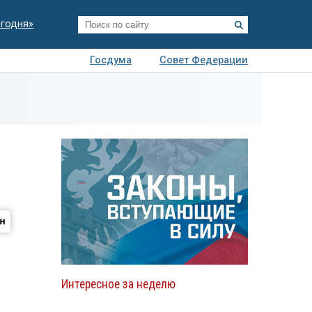
егодня»
Госдума
Совет Федерации
я
Авто
Недвижимость
Технологии
иза
Интересное за неделю