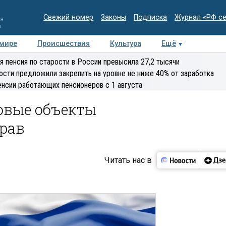
Свежий номер
Законы
Подписка
Журнал «РФ с
ия
и
 мире
Происшествия
Культура
Ещё
Медиацентр
Интервью
Колумнисты
Делова
я пенсия по старости в России превысила 27,2 тысячи
эксперт
ости предложили закрепить на уровне не ниже 40% от заработка
енсии работающих пенсионеров с 1 августа
овые объекты
рав
Читать нас в