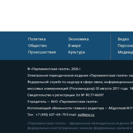
Политика
Экономика
Видео
Общество
В мире
Персон
Происшествия
Культура
Медиац
© «Парламентская газета», 2026 г.
Электронное периодическое издание «Парламентская газета» за
Федеральной службе по надзору в сфере связи, информационных
массовых коммуникаций (Роскомнадзор) 05 августа 2011 года. 1
Свидетельство о регистрации Эл № ФС77-46097
Учредитель — АНО «Парламентская газета»
Исполняющий обязанности главного редактора — Абдуллаев М.Р
Тел.: +7 (495) 637–69–79 E-mail:
pg@pnp.ru
«Парламентская газета» - официальное еженедельное издание Фе
федеральных конституционных законов, федеральных законов и а