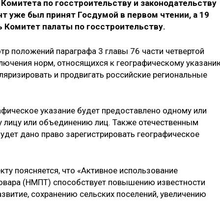
 Комитета по госстроительству и законодательству
 уже был принят Госдумой в первом чтении, а 19
ь Комитет палаты по госстроительству.
 положений параграфа 3 главы 76 части четвертой
лючения норм, относящихся к географическому указани
уляризировать и продвигать российские региональные
фическое указание будет предоставлено одному или
 лицу или объединению лиц. Также отечественным
удет дано право зарегистрировать географическое
кту поясняется, что «Активное использование
овара (НМПТ) способствует повышению известности
азвитие, сохранению сельских поселений, увеличению