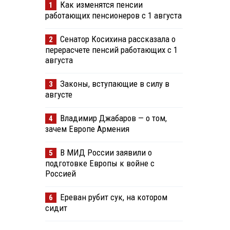
Как изменятся пенсии
1
работающих пенсионеров с 1 августа
Сенатор Косихина рассказала о
2
перерасчете пенсий работающих с 1
августа
Законы, вступающие в силу в
3
августе
Владимир Джабаров — о том,
4
зачем Европе Армения
В МИД России заявили о
5
подготовке Европы к войне с
Россией
Ереван рубит сук, на котором
6
сидит