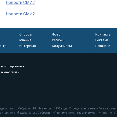
Новости СМИ2
Новости СМИ2
Опросы
Фото
Контакты
ы
Мнения
Регионы
Реклама
ентр
Интервью
Колумнисты
Вакансии
регистрировано в
 технологий и
8+
.
дерального Собрания РФ. Издается с 1997 года. Учредители газеты - Государств
ктов палат Федерального Собрания. «Парламентская газета» имеет пункты печати