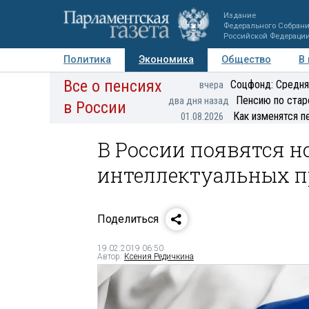
Издание
Федерального Собран
Российской Федераци
Политика
Экономика
Общество
В
Все о пенсиях
Фото
Авторы
Персоны
Мнения
Регионы
Соцфонд: Средня
вчера
Пенсию по стар
два дня назад
в России
Как изменятся п
01.08.2026
В России появятся н
интеллектуальных п
Поделиться
19.02.2019 06:50
Автор:
Ксения Редичкина