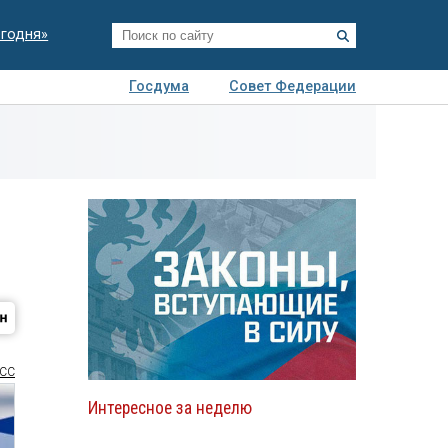
егодня»
Госдума
Совет Федерации
я
Авто
Недвижимость
Технологии
иза
СС
Интересное за неделю