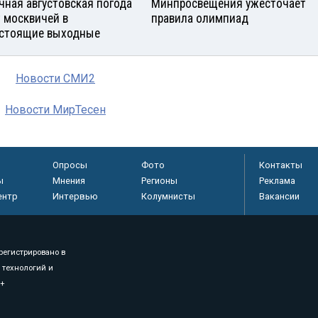
чная августовская погода
Минпросвещения ужесточает
 москвичей в
правила олимпиад
стоящие выходные
Новости СМИ2
Новости МирТесен
Опросы
Фото
Контакты
ы
Мнения
Регионы
Реклама
ентр
Интервью
Колумнисты
Вакансии
регистрировано в
 технологий и
8+