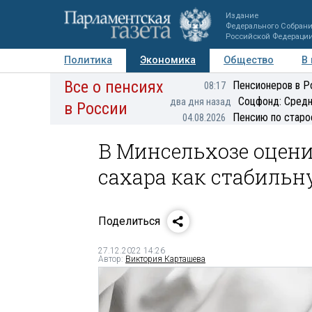
Издание
Федерального Собран
Российской Федераци
Политика
Экономика
Общество
В
Все о пенсиях
Фото
Авторы
Персоны
Мнения
Регионы
Пенсионеров в Р
08:17
Соцфонд: Средн
два дня назад
в России
Пенсию по старо
04.08.2026
В Минсельхозе оцен
сахара как стабиль
Поделиться
27.12.2022 14:26
Автор:
Виктория Карташева