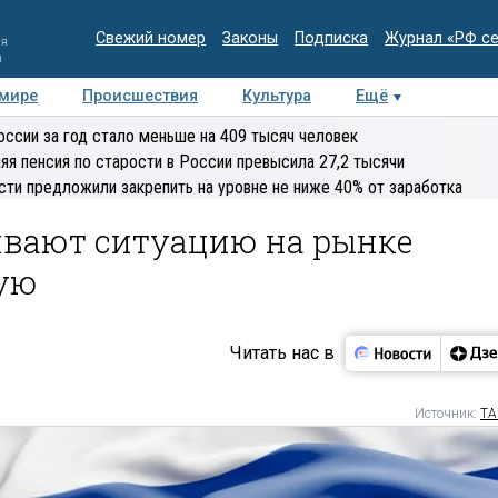
Свежий номер
Законы
Подписка
Журнал «РФ с
ия
и
 мире
Происшествия
Культура
Ещё
Медиацентр
Интервью
Колумнисты
Делова
оссии за год стало меньше на 409 тысяч человек
эксперт
яя пенсия по старости в России превысила 27,2 тысячи
сти предложили закрепить на уровне не ниже 40% от заработка
ивают ситуацию на рынке
ную
Читать нас в
Источник:
ТА