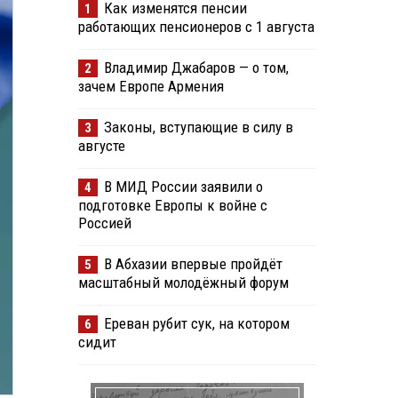
Как изменятся пенсии
1
работающих пенсионеров с 1 августа
Владимир Джабаров — о том,
2
зачем Европе Армения
Законы, вступающие в силу в
3
августе
В МИД России заявили о
4
подготовке Европы к войне с
Россией
В Абхазии впервые пройдёт
5
масштабный молодёжный форум
Ереван рубит сук, на котором
6
сидит