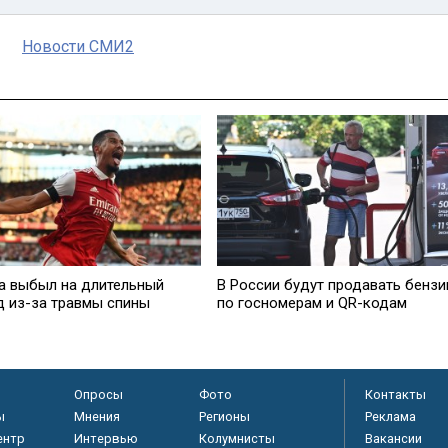
Новости СМИ2
а выбыл на длительный
В России будут продавать бензи
д из-за травмы спины
по госномерам и QR-кодам
Опросы
Фото
Контакты
ы
Мнения
Регионы
Реклама
ентр
Интервью
Колумнисты
Вакансии