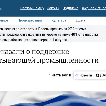
Свежий номер
Законы
Подписка
Журнал «РФ с
ия
и
 мире
Происшествия
Культура
Ещё
Медиацентр
Интервью
Колумнисты
Делова
яя пенсия по старости в России превысила 27,2 тысячи
эксперт
сти предложили закрепить на уровне не ниже 40% от заработка
енсии работающих пенсионеров с 1 августа
сказали о поддержке
атывающей промышленности
Читать нас в