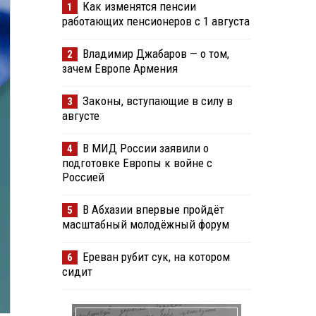
Как изменятся пенсии
1
работающих пенсионеров с 1 августа
Владимир Джабаров — о том,
2
зачем Европе Армения
Законы, вступающие в силу в
3
августе
В МИД России заявили о
4
подготовке Европы к войне с
Россией
В Абхазии впервые пройдёт
5
масштабный молодёжный форум
Ереван рубит сук, на котором
6
сидит