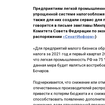
Предприятиям легкой промышленнос
упрощенной системе налогообложени
также для них создали сервис для 
говорится в письме замглавы Минп
Комитета Совета Федерации по эк
распоряжении
«СенатИнформ»
)
«Для предприятий малого бизнеса о
налога за 2021 год и первый квартал
что легкая промышленность РФ на 75 
данная мера будет являться востребов
Бочаров.
Подчеркивается, что снижение или о
отечественных производителей распро
привести к потерям бюджета и к сниж
способствовать появлению дополнител
снижению доли отечественной продукци