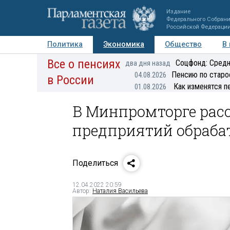
Издание
Федерального Собран
Российской Федераци
Политика
Экономика
Общество
В
Все о пенсиях
Фото
Авторы
Персоны
Мнения
Регионы
Соцфонд: Средн
два дня назад
Пенсию по старо
04.08.2026
в России
Как изменятся п
01.08.2026
В Минпромторге рас
предприятий обраб
Поделиться
12.04.2022 20:59
Автор:
Наталия Васильева