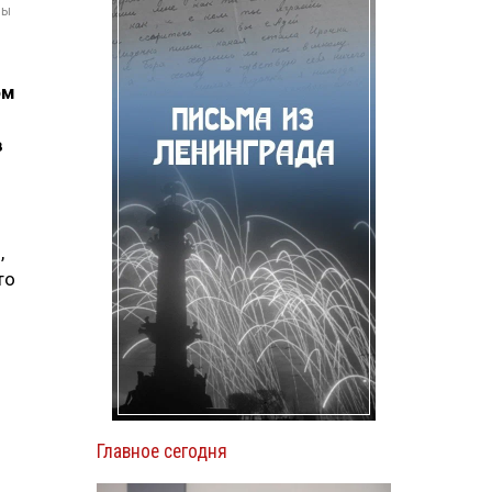
мы
ом
в
,
то
Главное сегодня