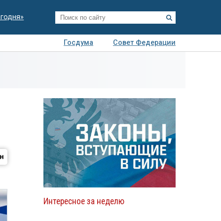
егодня»
Госдума
Совет Федерации
я
Авто
Недвижимость
Технологии
иза
Интересное за неделю