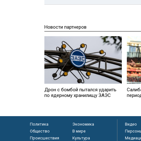
Новости партнеров
Дрон с бомбой пытался ударить
Салиб
по ядерному хранилищу ЗАЭС
перио
Политика
Экономика
Видео
Общество
В мире
Персон
Происшествия
Культура
Медиац