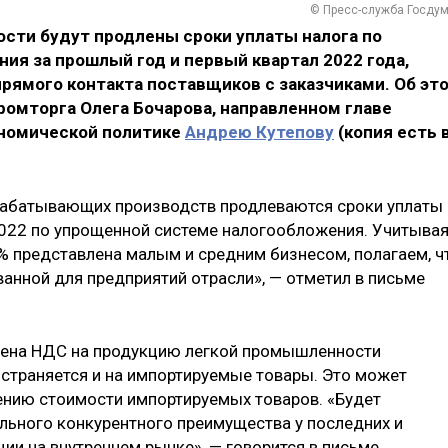
© Пресс-служба Госду
ти будут продлены сроки уплаты налога по
я за прошлый год и первый квартал 2022 года,
прямого контакта поставщиков с заказчиками. Об эт
ромторга Олега Бочарова, направленном главе
ономической политике
Андрею Кутепову
(копия есть 
брабатывающих производств продлеваются сроки уплаты
 2022 по упрощенной системе налогообложения. Учитывая
% представлена малым и средним бизнесом, полагаем, ч
анной для предприятий отрасли», — отметил в письме
тмена НДС на продукцию легкой промышленности
страняется и на импортируемые товары. Это может
ению стоимости импортируемых товаров. «Будет
ьного конкурентного преимущества у последних и
и на внутреннем рынке», — говорится в письме.