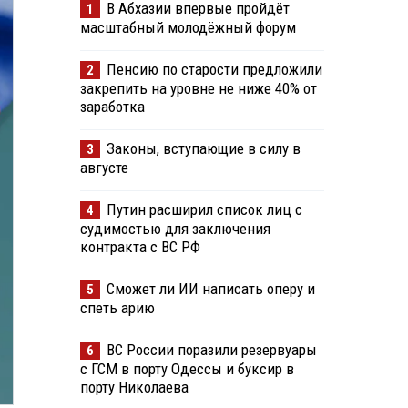
В Абхазии впервые пройдёт
1
масштабный молодёжный форум
Пенсию по старости предложили
2
закрепить на уровне не ниже 40% от
заработка
Законы, вступающие в силу в
3
августе
Путин расширил список лиц с
4
судимостью для заключения
контракта с ВС РФ
Сможет ли ИИ написать оперу и
5
спеть арию
ВС России поразили резервуары
6
с ГСМ в порту Одессы и буксир в
порту Николаева