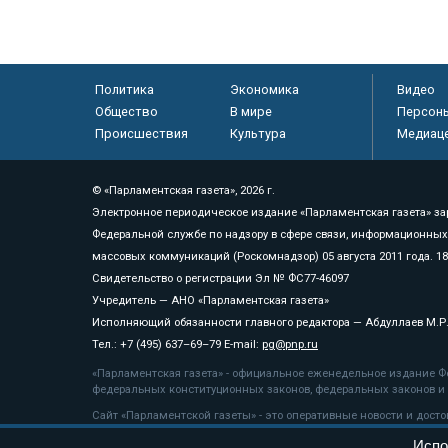
Политика
Экономика
Видео
Общество
В мире
Персон
Происшествия
Культура
Медиац
© «Парламентская газета», 2026 г.
Электронное периодическое издание «Парламентская газета» за
Федеральной службе по надзору в сфере связи, информационных
массовых коммуникаций (Роскомнадзор) 05 августа 2011 года. 1
Свидетельство о регистрации Эл № ФС77-46097
Учредитель — АНО «Парламентская газета»
Исполняющий обязанности главного редактора — Абдуллаев М.Р
Тел.: +7 (495) 637–69–79 E-mail:
pg@pnp.ru
«Парламентская газета» - официальное еженедельное издание Фе
федеральных конституционных законов, федеральных законов и а
Сайт «Парламентской газеты» - это оперативные новости и дост
«Парламентской газеты» активная ссылка на pnp.ru обязательна.
Испо