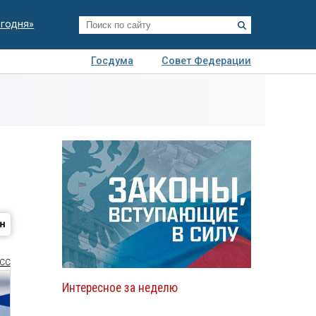
егодня»
Госдума
Совет Федерации
я
Авто
Недвижимость
Технологии
иза
СС
Интересное за неделю