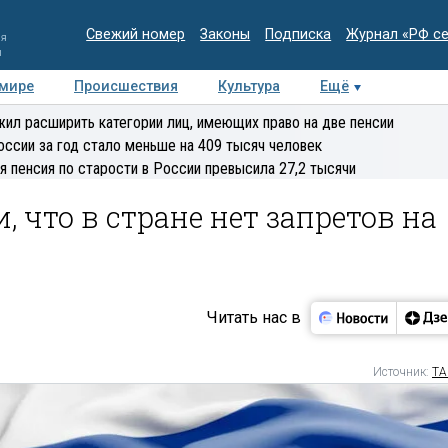
Свежий номер
Законы
Подписка
Журнал «РФ с
ия
и
 мире
Происшествия
Культура
Ещё
Медиацентр
Интервью
Колумнисты
Делова
ил расширить категории лиц, имеющих право на две пенсии
эксперт
оссии за год стало меньше на 409 тысяч человек
я пенсия по старости в России превысила 27,2 тысячи
, что в стране нет запретов на
Читать нас в
Источник:
ТА