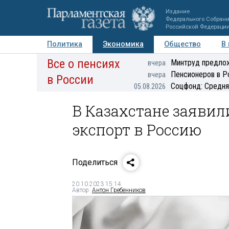
Издание
Федерального Собран
Российской Федераци
Политика
Экономика
Общество
В
Все о пенсиях
Фото
Авторы
Персоны
Мнения
Регионы
Минтруд предлож
вчера
Пенсионеров в Р
вчера
в России
Соцфонд: Средня
05.08.2026
В Казахстане заявили
экспорт в Россию
Поделиться
20.10.2023 15:14
Автор:
Антон Гребенников