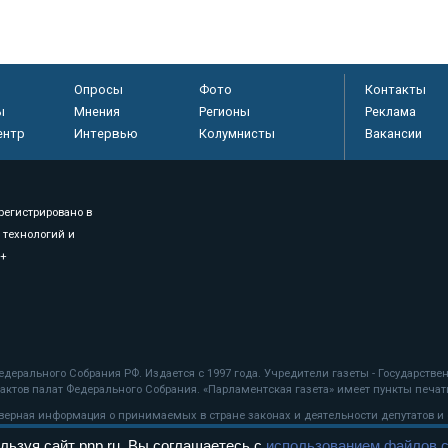
Опросы
Фото
Контакты
ы
Мнения
Регионы
Реклама
ентр
Интервью
Колумнисты
Вакансии
регистрировано в
 технологий и
8+
.
дерального Собрания РФ. Издается с 1997 года. Учредители газеты - Государств
ктов палат Федерального Собрания. «Парламентская газета» имеет пункты печати
оверная информация о принимаемых в стране законах и деятельности депутатов и
льзуя сайт pnp.ru, Вы соглашаетесь с
использованием файлов c