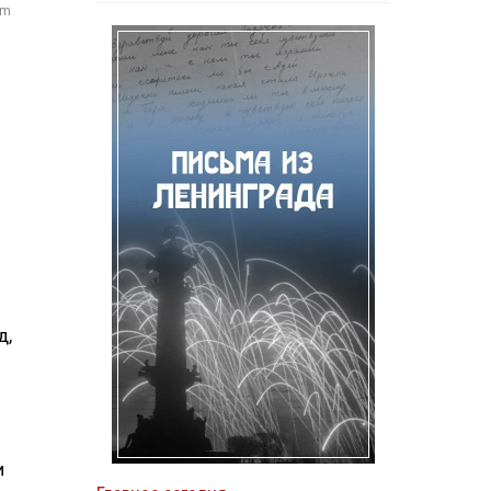
om
д,
и