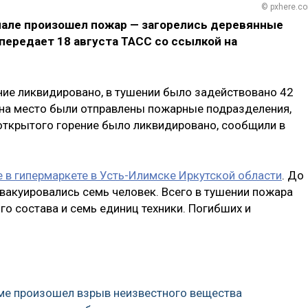
© pxhere.c
нале произошел пожар — загорелись деревянные
 передает 18 августа ТАСС со ссылкой на
ие ликвидировано, в тушении было задействовано 42
3 на место были отправлены пожарные подразделения,
4 открытого горение было ликвидировано, сообщили в
 в гипермаркете в Усть-Илимске Иркутской области
. До
акуировались семь человек. Всего в тушении пожара
о состава и семь единиц техники. Погибших и
оме произошел взрыв неизвестного вещества