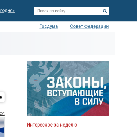
егодня»
Госдума
Совет Федерации
я
Авто
Недвижимость
Технологии
иза
СС
Интересное за неделю