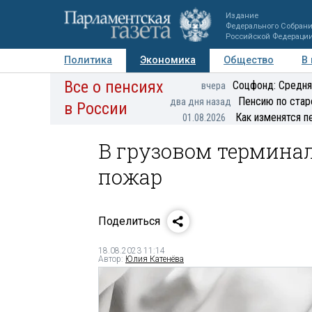
Издание
Федерального Собран
Российской Федераци
Политика
Экономика
Общество
В
Все о пенсиях
Фото
Авторы
Персоны
Мнения
Регионы
Соцфонд: Средня
вчера
Пенсию по стар
два дня назад
в России
Как изменятся п
01.08.2026
В грузовом термина
пожар
Поделиться
18.08.2023 11:14
Автор:
Юлия Катенёва