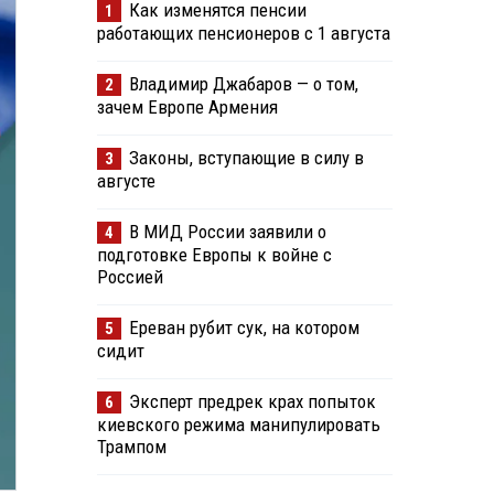
Как изменятся пенсии
1
работающих пенсионеров с 1 августа
Владимир Джабаров — о том,
2
зачем Европе Армения
Законы, вступающие в силу в
3
августе
В МИД России заявили о
4
подготовке Европы к войне с
Россией
Ереван рубит сук, на котором
5
сидит
Эксперт предрек крах попыток
6
киевского режима манипулировать
Трампом