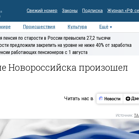
Свежий номер
Законы
Подписка
Журнал «РФ с
ия
и
 мире
Происшествия
Культура
Ещё
Медиацентр
Интервью
Колумнисты
Делова
я пенсия по старости в России превысила 27,2 тысячи
эксперт
ости предложили закрепить на уровне не ниже 40% от заработка
енсии работающих пенсионеров с 1 августа
ле Новороссийска произошел
Читать нас в
Источник:
ТА