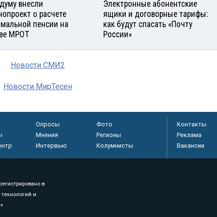
сдуму внесли
Электронные абонентские
нопроект о расчете
ящики и договорные тарифы:
мальной пенсии на
как будут спасать «Почту
ве МРОТ
России»
Новости СМИ2
Новости МирТесен
Опросы
Фото
Контакты
ы
Мнения
Регионы
Реклама
ентр
Интервью
Колумнисты
Вакансии
регистрировано в
 технологий и
8+