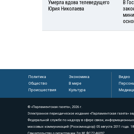
Умерла вдова телеведущего
В Го
Юрия Николаева
зако
мини
осно
Политика
Экономика
Видео
Общество
В мире
Персон
Происшествия
Культура
Медиац
© «Парламентская газета», 2026 г.
Электронное периодическое издание «Парламентская газета» за
Федеральной службе по надзору в сфере связи, информационных
массовых коммуникаций (Роскомнадзор) 05 августа 2011 года. 1
Свидетельство о регистрации Эл № ФС77-46097