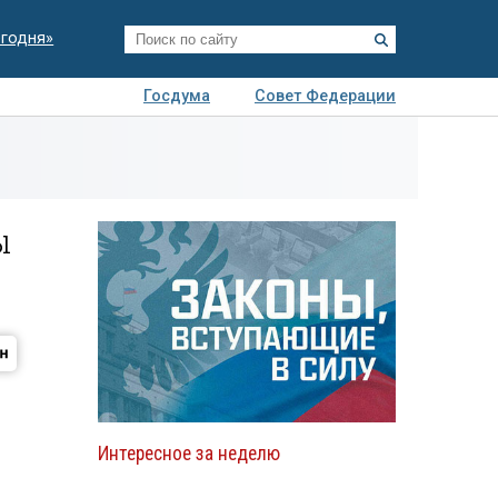
егодня»
Госдума
Совет Федерации
я
Авто
Недвижимость
Технологии
иза
ы
Интересное за неделю