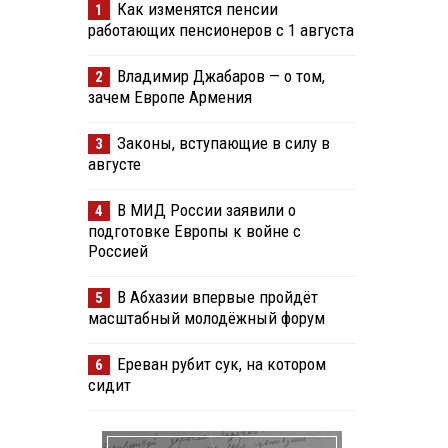
Как изменятся пенсии
1
работающих пенсионеров с 1 августа
Владимир Джабаров — о том,
2
зачем Европе Армения
Законы, вступающие в силу в
3
августе
В МИД России заявили о
4
подготовке Европы к войне с
Россией
В Абхазии впервые пройдёт
5
масштабный молодёжный форум
Ереван рубит сук, на котором
6
сидит