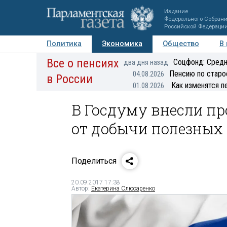
Издание
Федерального Собран
Российской Федераци
Политика
Экономика
Общество
В
Все о пенсиях
Фото
Авторы
Персоны
Мнения
Регионы
Соцфонд: Средн
два дня назад
Пенсию по старо
04.08.2026
в России
Как изменятся п
01.08.2026
В Госдуму внесли пр
от добычи полезных
Поделиться
20.09.2017 17:38
Автор:
Екатерина Слюсаренко