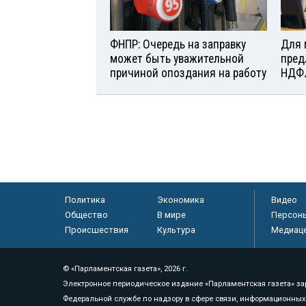
ФНПР: Очередь на заправку
Для 
может быть уважительной
пред
причиной опоздания на работу
НДФ
Политика
Экономика
Видео
Общество
В мире
Персон
Происшествия
Культура
Медиац
© «Парламентская газета», 2026 г.
Электронное периодическое издание «Парламентская газета» за
Федеральной службе по надзору в сфере связи, информационных