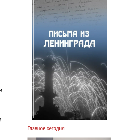
й
и
й
Главное сегодня