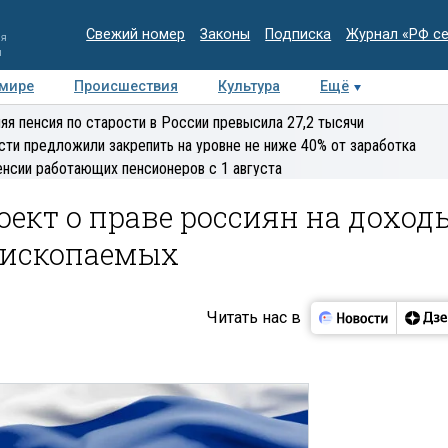
Свежий номер
Законы
Подписка
Журнал «РФ с
ия
и
 мире
Происшествия
Культура
Ещё
Медиацентр
Интервью
Колумнисты
Делова
яя пенсия по старости в России превысила 27,2 тысячи
эксперт
сти предложили закрепить на уровне не ниже 40% от заработка
енсии работающих пенсионеров с 1 августа
оект о праве россиян на доход
 ископаемых
Читать нас в