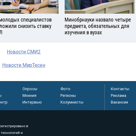
молодых специалистов
Минобрнауки назвало четыре
ложили снизить ставку
предмета, обязательных для
Л
изучения в вузах
Новости СМИ2
Новости МирТесен
Опросы
Фото
Контакты
ы
Мнения
Регионы
Реклама
ентр
Интервью
Колумнисты
Вакансии
регистрировано в
 технологий и