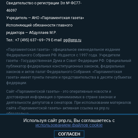
Свидетельство о регистрации Эл № ФС77-
46097
Учредитель — АНО «Парламентская газета»
Исполняющий обязанности главного
редактора — Абдуллаев М.Р.
Тел.: +7 (495) 637–69–79 E-mail:
pg@pnp.ru
«Парламентская газета» - официальное еженедельное издание
Федерального Собрания РФ. Издается с 1997 года. Учредители
газеты - Государственная Дума и Совет Федерации РФ. Официальный
публикатор федеральных конституционных законов, федеральных
законов и актов палат Федерального Собрания. «Парламентская
газета» имеет пункты печати и представительства в десяти субъектах
федерации.
Сайт «Парламентской газеты» - это оперативные новости и
достоверная информация о принимаемых в стране законах и
деятельности депутатов и сенаторов. При использовании материалов
сайта «Парламентской газеты» активная ссылка на pnp.ru
обязательна.
Используя сайт pnp.ru, Вы соглашаетесь с
На информационном ресурсе применяются
рекомендательные
использованием файлов cookie
технологии
Положение о защите персональных данных
СОГЛАСЕН