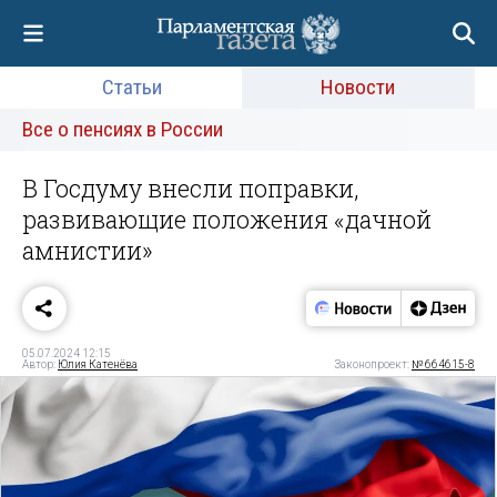
Статьи
Новости
Все о пенсиях в России
В Госдуму внесли поправки,
развивающие положения «дачной
амнистии»
05.07.2024 12:15
Автор:
Юлия Катенёва
Законопроект:
№ 664615-8