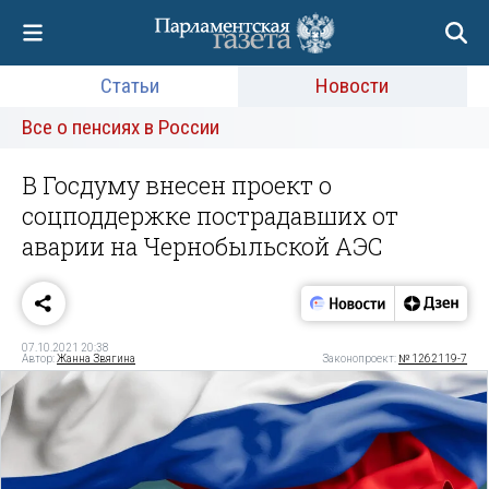
Статьи
Новости
Все о пенсиях в России
В Госдуму внесен проект о
соцподдержке пострадавших от
аварии на Чернобыльской АЭС
07.10.2021 20:38
Автор:
Жанна Звягина
Законопроект:
№ 1262119-7